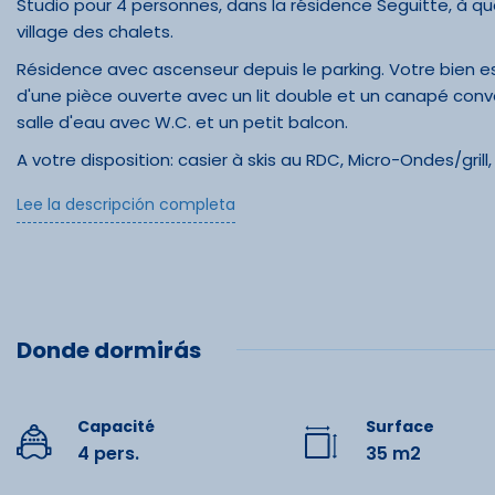
Studio pour 4 personnes, dans la résidence Seguitte, à qu
village des chalets.
Résidence avec ascenseur depuis le parking. Votre bien
d'une pièce ouverte avec un lit double et un canapé con
salle d'eau avec W.C. et un petit balcon.
A votre disposition: casier à skis au RDC, Micro-Ondes/grill,
Parkings gratuits au pied de la résidence. Facilement acc
Lee la descripción completa
une rampe d’accès depuis les extérieurs et l'ascenseur.
Équipe
Le logement est loué sans le linge de lit et les serviettes 
louer.
Douche
Prestations optionnelles à réserver avant votre arrivée :
Donde dormirás
Draps : 10 € par lit.
Kit Accueil (éponge, papier toilette, nettoyant ménager, s
Infrast
Capacité
Surface
Serviettes : 9 € par personne.
4 pers.
35 m2
Ménage Fin de séjour : 54 €.
Balcon