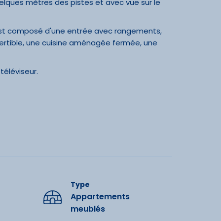
elques mètres des pistes et avec vue sur le
 est composé d'une entrée avec rangements,
vertible, une cuisine aménagée fermée, une
 téléviseur.
essible aux personnes à mobilité réduite avec
ments
de bain, merci de prévoir le nécessaire ou de le
Lit double
ac poubelle) : 3 €.
Type
ructures
Appartements
meublés