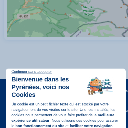
A propos
FAQ
Recrutem
Disponible sur
App Store
Contact