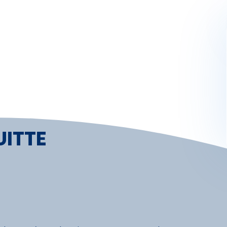
Activités
Skibus
Offres spéciales
Premier jour de ski
UITTE