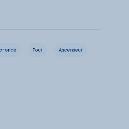
dités
Micro-onde
ro-onde
Four
Ascenseur
Ascenseur
cités
vacances acceptés
Animaux interdits
ancaires acceptées