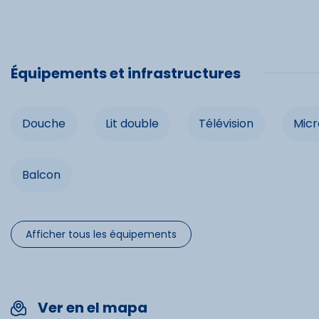
Commo
Équipements et infrastructures
Télévision
Douche
Lit double
Télévision
Mic
Four
Balcon
Spécifi
Afficher tous les équipements
Chèques 
Cartes b
Ver en el mapa