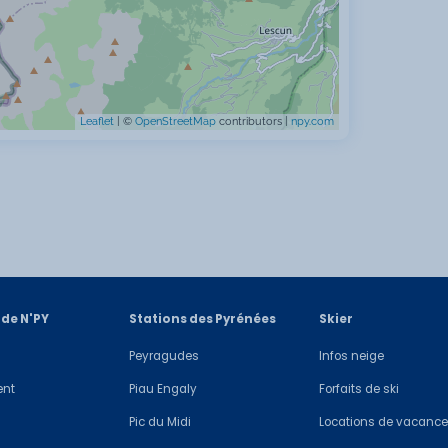
Leaflet
| ©
OpenStreetMap
contributors |
npy.com
 de N'PY
Stations des Pyrénées
Skier
Peyragudes
Infos neige
ent
Piau Engaly
Forfaits de ski
Pic du Midi
Locations de vacanc