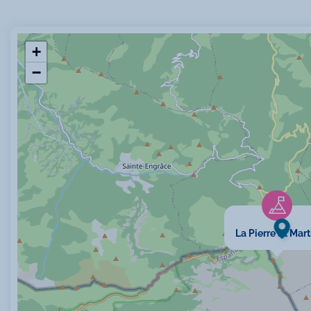
+
−
La Pierre St Mart