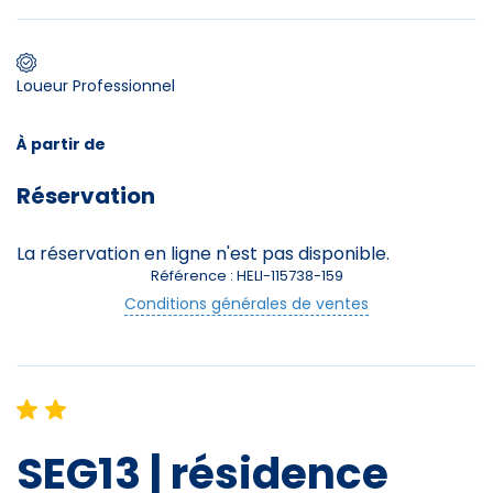
Premier jour de ski
Loueur Professionnel
Skieurs
À partir de
-
+
Adultes
Réservation
Enfants
-
+
La réservation en ligne n'est pas disponible.
- de 17 ans
Référence : HELI-115738-159
Conditions générales de ventes
-
+
Etudiants
Avec assurance ?
?
SEG13 | résidence