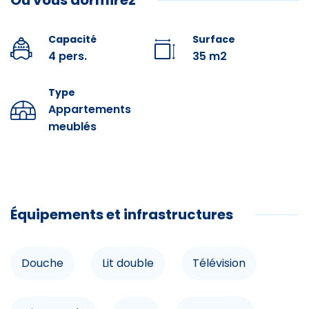
Où vous dormirez
Parkings gratuits au pied de la résidence. Facilement
accessible aux personnes à mobilité réduite avec une
rampe d’accès depuis les extérieurs et l'ascenseur.
Capacité
Surface
4 pers.
35 m2
Le logement est loué sans le linge de lit et les
serviettes de bain, merci de prévoir le nécessaire ou de
Type
le louer.
Appartements
Prestations optionnelles à réserver avant votre arrivée :
meublés
Draps : 10 € par lit.
Kit Accueil (éponge, papier toilette, nettoyant
ménager, sac poubelle) : 3 €.
Serviettes : 9 € par personne.
Équipements et infrastructures
Équipements
Ménage Fin de séjour : 54 €.
Douche
Douche
Lit double
Télévision
Lit double