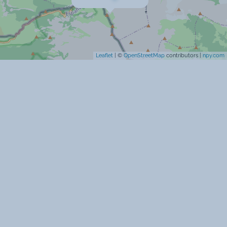
Chèques vacances acceptés
Animaux interdits
Leaflet
| ©
OpenStreetMap
contributors |
npy.com
Cartes bancaires acceptées