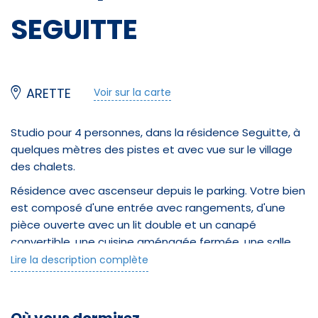
SEGUITTE
ARETTE
Voir sur la carte
Studio pour 4 personnes, dans la résidence Seguitte, à
quelques mètres des pistes et avec vue sur le village
des chalets.
Résidence avec ascenseur depuis le parking. Votre bien
est composé d'une entrée avec rangements, d'une
pièce ouverte avec un lit double et un canapé
convertible, une cuisine aménagée fermée, une salle
d'eau avec W.C. et un petit balcon.
Lire la description complète
A votre disposition: casier à skis au RDC, Micro-
Ondes/grill, téléviseur.