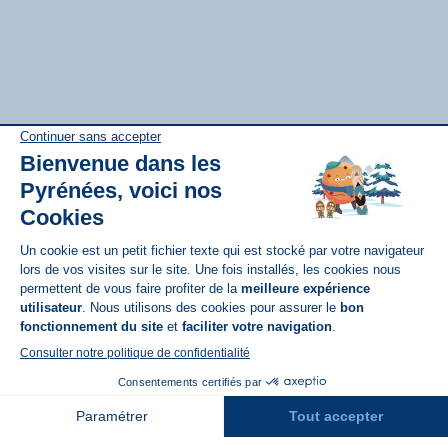
Disponible sur
App Store
A propos de N'PY
FAQ
Recrutement
Contact