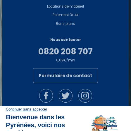
Locations de matériel
Paiement 3x 4x
Bons plans
Nous contacter
0820 208 707
0,09€/min
Formulaire de contact
© N'PY 2026
Mentions légales