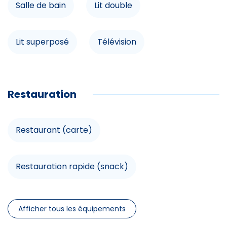
Salle de bain
Lit double
Salle de bain
Lit double
Lit superposé
Télévision
Lit superposé
Chauffage
Service de ménage
Restauration
Infrastructures
Salon de jardin
Micro-onde
Four
Parking privé
Restaurant (carte)
Balcon
Prise TV
Linge de lit inclus
Restauration rapide (snack)
Loisirs à proximité
Ascenseur
TV Cable
Restauration traditionnelle
Afficher tous les équipements
Commerces
Parking privé
Balcon