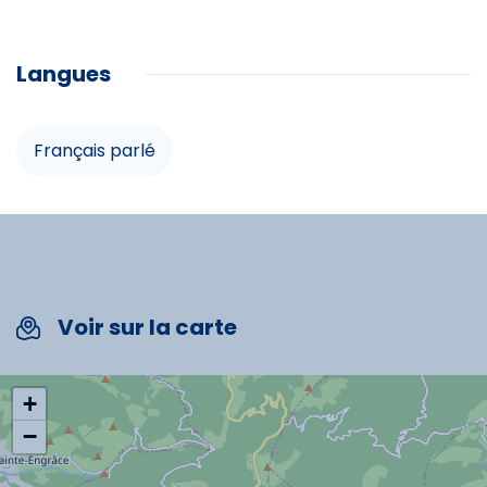
Animations
Alimentation
Langues
Ski alpin
Commodités
Français parlé
Télévision
Chauffage
Service de ménage
Voir sur la carte
Salon de jardin
+
Micro-onde
−
Four