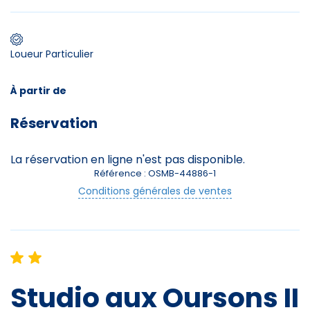
Premier jour de ski
Loueur Particulier
À partir de
Skieurs
Réservation
-
+
Adultes
La réservation en ligne n'est pas disponible.
Enfants
-
+
Référence : OSMB-44886-1
- de 17 ans
Conditions générales de ventes
-
+
Etudiants
Avec assurance ?
?
Studio aux Oursons II