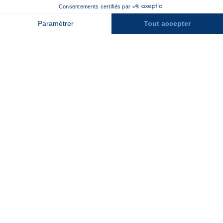
Recrutement
Contact
Assurances
Espace Presse
Espace entreprises
Rejoindre la place de marché
Stations des Pyrénées
Peyragudes
Piau Engaly
Pic du Midi
Grand Tourmalet
Luz Ardiden
Cauterets