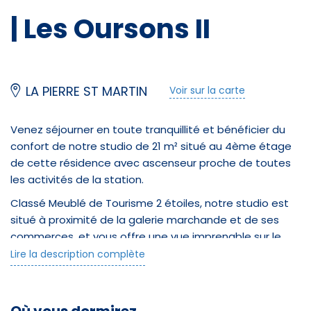
| Les Oursons II
LA PIERRE ST MARTIN
Voir sur la carte
Venez séjourner en toute tranquillité et bénéficier du
confort de notre studio de 21 m² situé au 4ème étage
de cette résidence avec ascenseur proche de toutes
les activités de la station.
Classé Meublé de Tourisme 2 étoiles, notre studio est
situé à proximité de la galerie marchande et de ses
commerces, et vous offre une vue imprenable sur le
quartier des chalets, exposition face sud.
Lire la description complète
Vous pourrez profiter pleinement de la tranquillité de
cette résidence indépendante avec parking privé.
Notre logement bénéficie d'un balcon fermé pour plus