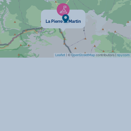
Prise TV
Linge de lit inclus
La Pierre St Martin
Ascenseur
TV Cable
Leaflet
| ©
OpenStreetMap
contributors |
npy.com
Spécificités
Chèques vacances acceptés
Vue sur les pistes de ski
Non fumeur