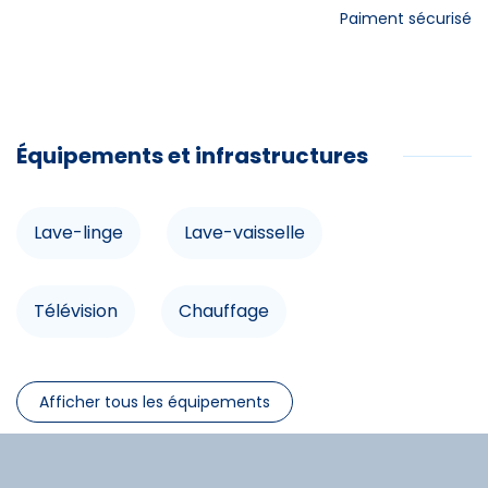
Paiment sécurisé
Équipements et infrastructures
Commodités
Lave-linge
Lave-vaisselle
Lave-linge
Lave-vaisselle
Télévision
Chauffage
Télévision
Micro-onde
Congélateur
Afficher tous les équipements
Chauffage
Micro-onde
Prise TV
Sèche-linge