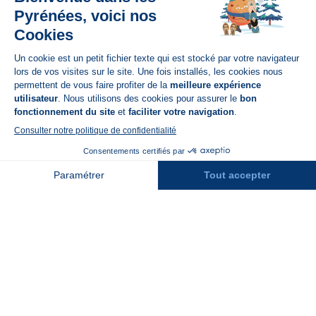
Disponible sur
App Store
A propos de N'PY
FAQ
Recrutement
Contact
Assurances
Espace Presse
Espace entreprises
Rejoindre la place de marché
Stations des Pyrénées