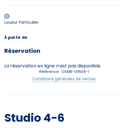
Premier jour de ski
Loueur Particulier
À partir de
Skieurs
Réservation
-
+
Adultes
La réservation en ligne n'est pas disponible.
Enfants
-
+
- de 17 ans
Référence : OSMB-131509-1
Conditions générales de ventes
-
+
Etudiants
Avec assurance ?
?
Studio 4-6