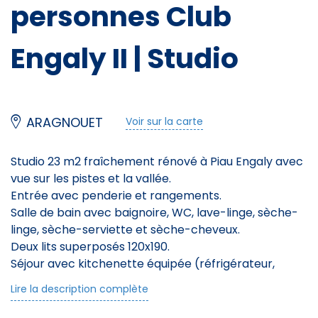
personnes Club
Engaly II | Studio
ARAGNOUET
Voir sur la carte
Studio 23 m2 fraîchement rénové à Piau Engaly avec
vue sur les pistes et la vallée.
Entrée avec penderie et rangements.
Salle de bain avec baignoire, WC, lave-linge, sèche-
linge, sèche-serviette et sèche-cheveux.
Deux lits superposés 120x190.
Séjour avec kitchenette équipée (réfrigérateur,
congélateur, plaque induction, lave-vaisselle, micro-
Lire la description complète
ondes, bouilloire, grille-pain, cafetière Senséo,
appareils à raclette et fondue), canapé d’angle