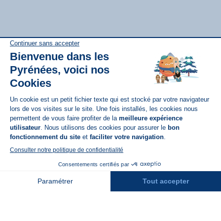
Disponible sur
App Store
A propos de N'PY
FAQ
Recrutement
Contact
Assurances
Espace Presse