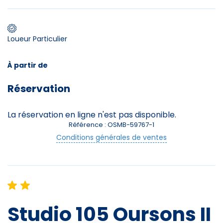
Premier jour de ski
Loueur Particulier
À partir de
Skieurs
Réservation
-
+
Adultes
La réservation en ligne n'est pas disponible.
Enfants
-
+
Référence : OSMB-59767-1
- de 17 ans
Conditions générales de ventes
-
+
Etudiants
Avec assurance ?
?
Studio 105 Oursons II