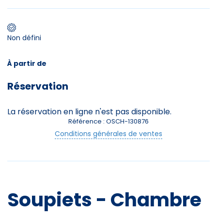
Premier jour de ski
Non défini
Skieurs
À partir de
-
+
Adultes
Réservation
Enfants
-
+
La réservation en ligne n'est pas disponible.
- de 17 ans
Référence : OSCH-130876
Conditions générales de ventes
Avec assurance ?
?
Soupiets - Chambre