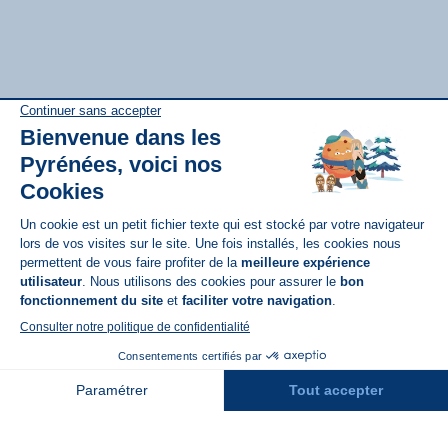
Disponible sur
App Store
A propos de N'PY
FAQ
Recrutement
Contact
Assurances