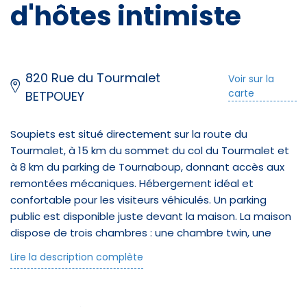
d'hôtes intimiste
820 Rue du Tourmalet
Voir sur la
carte
BETPOUEY
Soupiets est situé directement sur la route du
Tourmalet, à 15 km du sommet du col du Tourmalet et
à 8 km du parking de Tournaboup, donnant accès aux
remontées mécaniques. Hébergement idéal et
confortable pour les visiteurs véhiculés. Un parking
Équipements
public est disponible juste devant la maison. La maison
dispose de trois chambres : une chambre twin, une
Salle de bain
chambre double (convertible en chambre twin sur
Lire la description complète
demande) et une chambre triple avec un lit double et
Douche
un lit simple (maximum 7 personnes). Le petit-déjeuner
est proposé (9 € par personne) et le dîner peut être