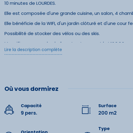
10 minutes de LOURDES.
Elle est composée d'une grande cuisine, un salon, 4 chambr
Elle bénéficie de la WIFI, d'un jardin clôturé et d'une cour 
Possibilité de stocker des vélos ou des skis.
Magnifique vue sur la chaîne et notamment le VISCOS.
Lire la description complète
Où vous dormirez
Capacité
Surface
9 pers.
200 m2
Commo
Type
Orientation