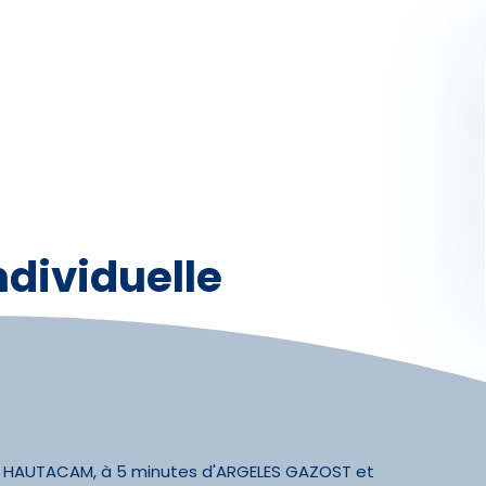
Activités
Skibus
Offres spéciales
Premier jour de ski
dividuelle
u HAUTACAM, à 5 minutes d'ARGELES GAZOST et