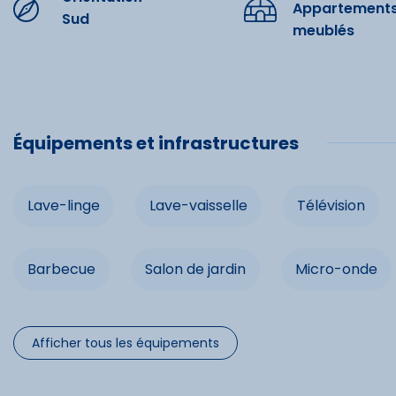
Appartement
Sud
Lave-ling
meublés
Télévision
Location d
Équipements et infrastructures
Salon de j
Congélat
Lave-linge
Lave-vaisselle
Télévision
Prise TV
Barbecue
Salon de jardin
Micro-onde
Prise TV
Afficher tous les équipements