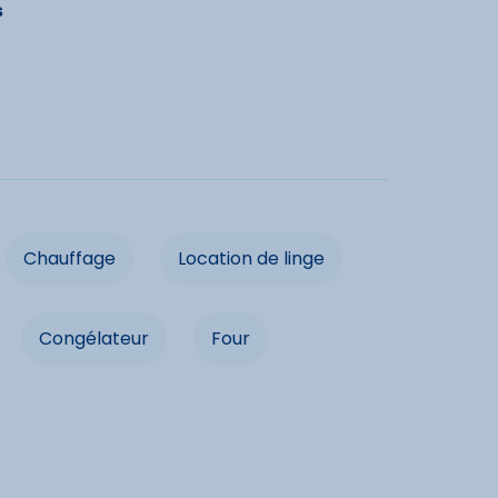
s
e
Lave-vaisselle
Chauffage
e linge
Barbecue
ardin
Micro-onde
eur
Four
Chauffage
Location de linge
Congélateur
Four