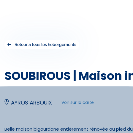
Retour à tous les hébergements
SOUBIROUS | Maison in
AYROS ARBOUIX
Voir sur la carte
Belle maison bigourdane entièrement rénovée au pied d