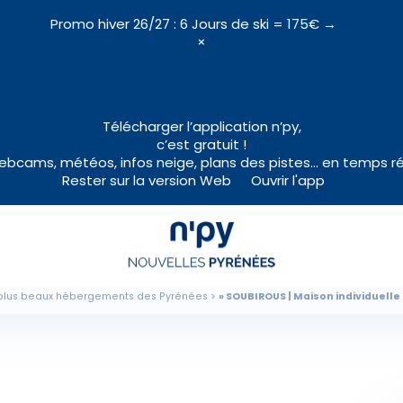
Promo hiver 26/27 : 6 Jours de ski = 175€ →
×
Choisissez
votre forfait
Télécharger l’application n’py,
c’est gratuit !
bcams, météos, infos neige, plans des pistes… en temps ré
Rester sur la version Web
Ouvrir l'app
Hébergements
Forfaits
Cours de ski
plus beaux hébergements des Pyrénées
SOUBIROUS | Maison individuelle
Locations de matériel