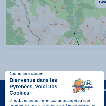
Pey
A propos
FAQ