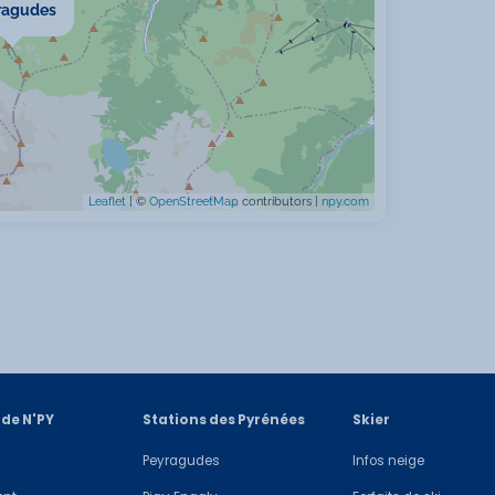
ragudes
Leaflet
| ©
OpenStreetMap
contributors |
npy.com
 de N'PY
Stations des Pyrénées
Skier
Peyragudes
Infos neige