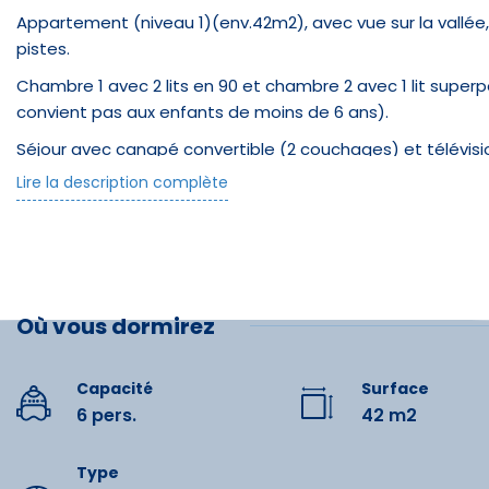
Appartement (niveau 1)(env.42m2), avec vue sur la vallée,
pistes.
Chambre 1 avec 2 lits en 90 et chambre 2 avec 1 lit supe
convient pas aux enfants de moins de 6 ans).
Séjour avec canapé convertible (2 couchages) et télévisi
Lire la description complète
Kitchenette équipée de 4 plaques vitrocéramiques, d'un mi
vaisselle.
Salle de bain avec douche et Wc .
Local à ski indépendant.
Où vous dormirez
Parking couvert (pour un véhicule).
Possibilité d'avoir un accès wifi dans l'appartement (paya
Capacité
Surface
Restau
Services à la demande à régler sur place : location linge de
6 pers.
42 m2
animale, ménage de fin de séjour, lit bébé, chaise haute, 
séjour!!
Glacier
Type
Le + été/hiver :Accès gratuit et illimité à Spassio :bassin o