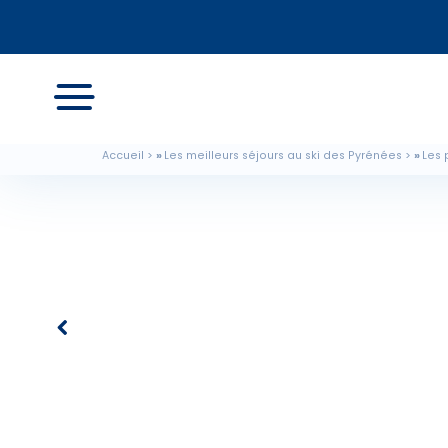
Accueil
Les meilleurs séjours au ski des Pyrénées
Les 