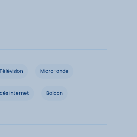
e de Peyragudes. Bassin intérieur avec nage à
s, mollets et reins), lits à bulles, hammam et
ments
 réserve des jours et périodes d'ouverture).
€ et séchage 3€50
Lit double
ructures
Télévision
Micro-onde
ivée
Parking
cès internet
Balcon
Accès internet