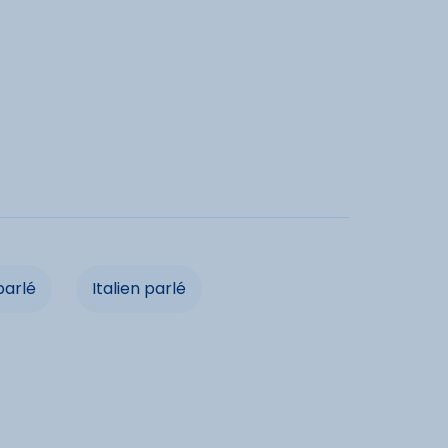
dités
selle
Télévision
de
cités
vacances acceptés
Animaux acceptés
parlé
Italien parlé
ancaires acceptées
Maison indépendante