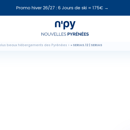
Promo hiver 26/27 : 6 Jours de ski = 175€ →
Choisissez
votre forfait
plus beaux hébergements des Pyrénées
SERIAS.12 | SERIAS
Hébergements
Forfaits
Cours de ski
Locations de matériel