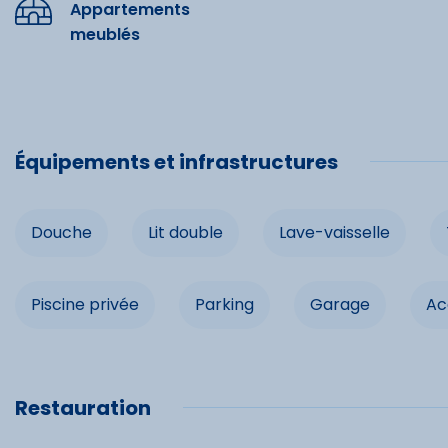
Appartements
ménagent un très beau point de vue sur le domaine skiabl
meublés
contre-courant, col de cygne, lit massant, geysers (cuisse
Équipe
jacuzzi panoramique de 8 places face à la montagne (sous
Accés à la laverie de la Maison de Peyragudes, lavage 6
Douche
Équipements et infrastructures
Infrast
Douche
Lit double
Lave-vaisselle
Piscine pr
Piscine privée
Parking
Garage
Ac
Garage
Balcon
Restauration