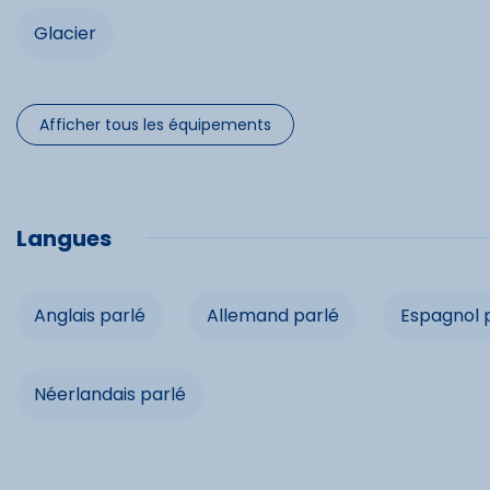
Commo
Glacier
Lave-vais
Micro-on
Afficher tous les équipements
Spécifi
Langues
Chèques 
Anglais parlé
Allemand parlé
Espagnol 
Cartes b
Néerlandais parlé