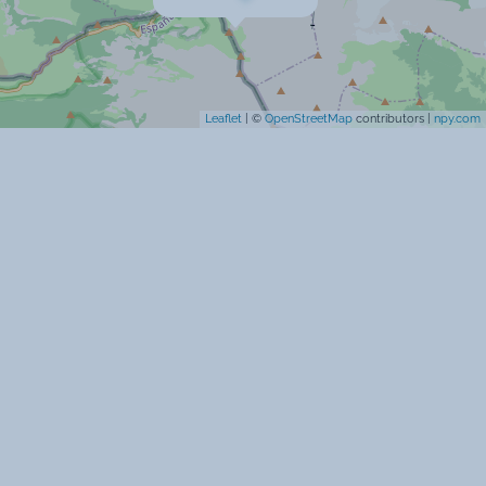
Cartes bancaires acceptées
Leaflet
| ©
OpenStreetMap
contributors |
npy.com