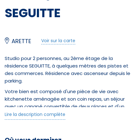
SEGUITTE
ARETTE
Voir sur la carte
Studio pour 2 personnes, au 2ème étage de la
résidence SEGUITTE, à quelques mètres des pistes et
des commerces. Résidence avec ascenseur depuis le
parking.
Votre bien est composé d'une pièce de vie avec
kitchenette aménagée et son coin repas, un séjour
avec un canapé convertible de deux places et d'un
placard de rangement. Une salle de bains avec WC.
Lire la description complète
Balcon avec vue sur les chalets.
À votre disposition: un casier à skis au RDC / Micro-
Ondes / télévision