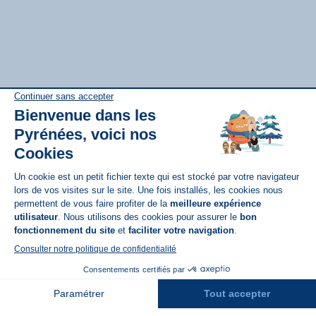
Disponible sur
App Store
A propos de N'PY
FAQ
Recrutement
Contact