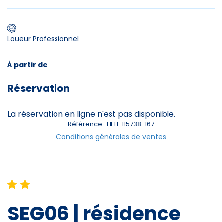
Premier jour de ski
Loueur Professionnel
Skieurs
À partir de
-
+
Adultes
Réservation
Enfants
-
+
La réservation en ligne n'est pas disponible.
- de 17 ans
Référence : HELI-115738-167
Conditions générales de ventes
-
+
Etudiants
Avec assurance ?
?
SEG06 | résidence