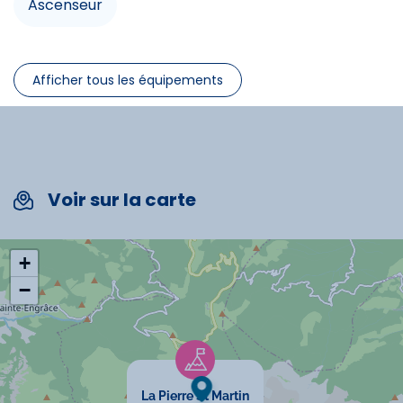
Ascenseur
Lit double
Afficher tous les équipements
Commodités
Télévision
Micro-onde
Voir sur la carte
Ascenseur
+
−
Spécificités
Chèques vacances acceptés
Animaux interdits
La Pierre St Martin