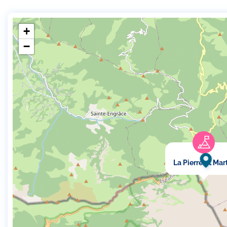
+
−
La Pierre St Mar