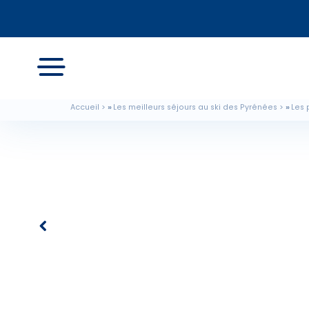
Accueil
Les meilleurs séjours au ski des Pyrénées
Les 