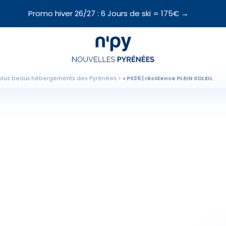
Promo hiver 26/27 : 6 Jours de ski = 175€ →
Choisissez
votre forfait
plus beaux hébergements des Pyrénées
PS35 | résidence PLEIN SOLEIL
Hébergements
Forfaits
Cours de ski
Locations de matériel