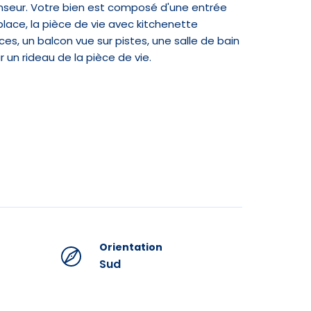
nseur. Votre bien est composé d'une entrée
 place, la pièce de vie avec kitchenette
es, un balcon vue sur pistes, une salle de bain
r un rideau de la pièce de vie.
de bain, merci de prévoir le nécessaire ou de le
ments
ac poubelle) : 3 €.
Orientation
ructures
Sud