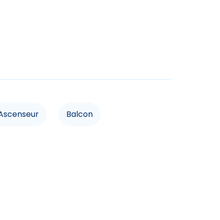
dités
Micro-onde
r
Ascenseur
Balcon
cités
vacances acceptés
Animaux interdits
ancaires acceptées