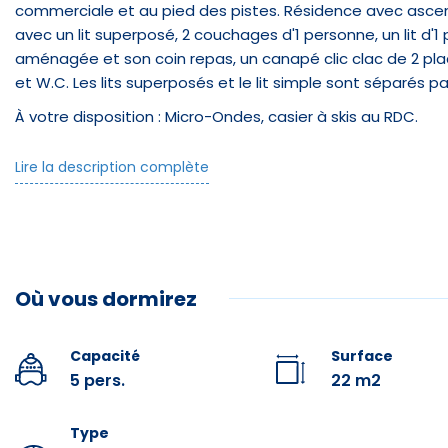
commerciale et au pied des pistes. Résidence avec asce
avec un lit superposé, 2 couchages d'1 personne, un lit d'1
aménagée et son coin repas, un canapé clic clac de 2 plac
et W.C. Les lits superposés et le lit simple sont séparés pa
À votre disposition : Micro-Ondes, casier à skis au RDC.
Parkings gratuits proches de la résidence.
Lire la description complète
Le logement est loué sans le linge de lit et les serviettes 
louer.
Équipe
Prestations optionnelles à réserver avant votre arrivée :
Draps : 10 € par lit.
Lit double
Où vous dormirez
Kit Accueil (éponge, papier toilette, nettoyant ménager, s
Serviettes : 9 € par personne.
Capacité
Surface
Infrast
Ménage Fin de séjour : 54 €.
5 pers.
22 m2
Balcon
Type