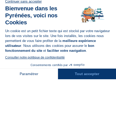
Disponible sur
App Store
A propos de N'PY
FAQ
Recrutement
Contact
Assurances
Espace Presse
Espace entreprises
Rejoindre la place de marché