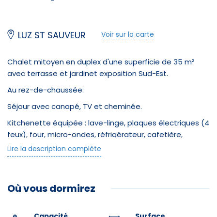
LUZ ST SAUVEUR
Voir sur la carte
Chalet mitoyen en duplex d'une superficie de 35 m²
avec terrasse et jardinet exposition Sud-Est.
Au rez-de-chaussée:
Séjour avec canapé, TV et cheminée.
Kitchenette équipée : lave-linge, plaques électriques (4
feux), four, micro-ondes, réfrigérateur, cafetière,
bouilloire et grille-pain.
Lire la description complète
Salle d'eau et WC séparés.
A l'étage:
Où vous dormirez
Une chambre avec 1 lit en 140.
Une chambre avec 2 lits en 90.
Capacité
Surface