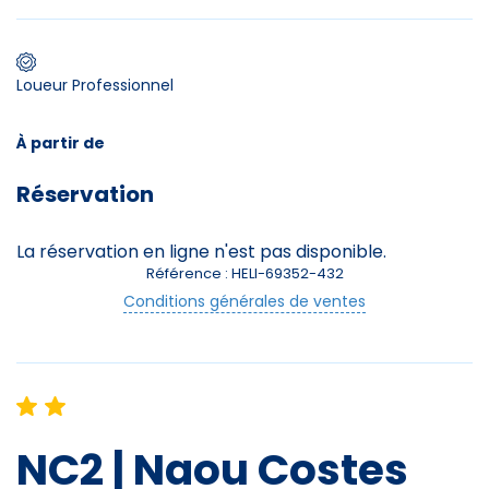
Premier jour de ski
Loueur Professionnel
Skieurs
À partir de
-
+
Adultes
Réservation
Enfants
-
+
La réservation en ligne n'est pas disponible.
- de 17 ans
Référence : HELI-69352-432
Conditions générales de ventes
-
+
Etudiants
Avec assurance ?
?
NC2 | Naou Costes