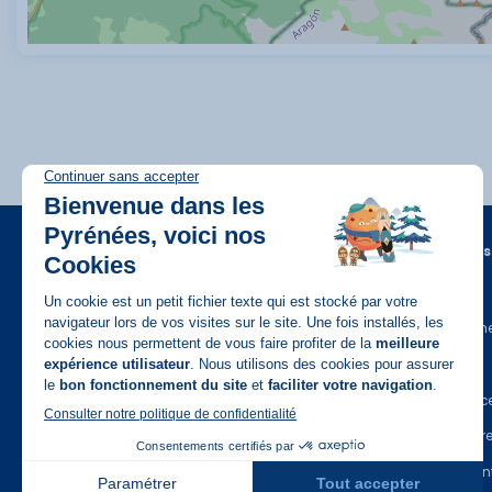
A propos
FAQ
Recrutem
Disponible sur
App Store
Contact
Assuranc
Espace Pr
Espace en