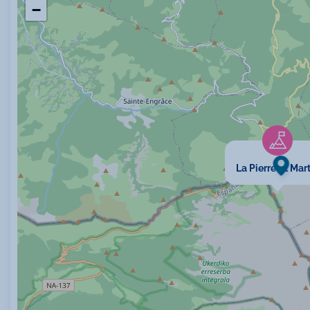
−
La Pierre St Mar