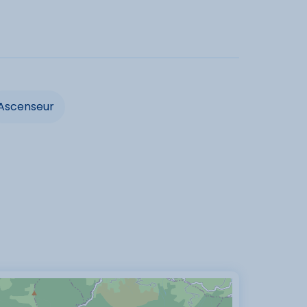
Micro-onde
r
Ascenseur
cités
vacances acceptés
Animaux interdits
ancaires acceptées