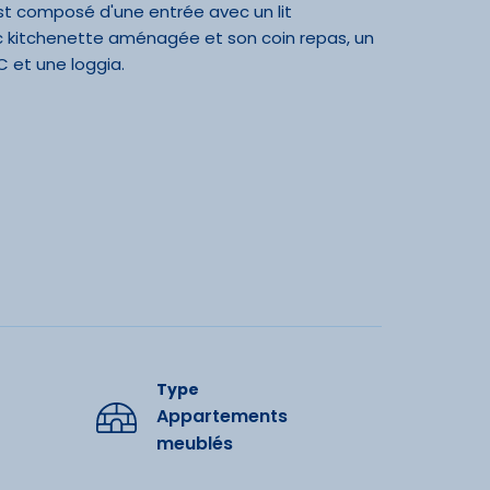
st composé d'une entrée avec un lit
ec kitchenette aménagée et son coin repas, un
C et une loggia.
de bain, merci de prévoir le nécessaire ou de le
ments
ac poubelle) : 3 €.
Type
Appartements
meublés
dités