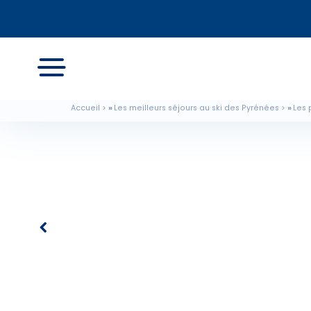
Accueil
Les meilleurs séjours au ski des Pyrénées
Les 