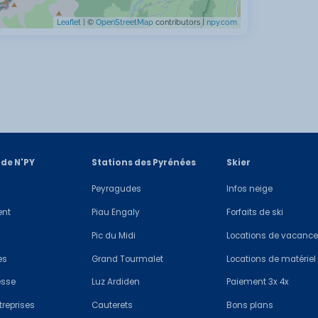
Leaflet
| ©
OpenStreetMap
contributors |
npy.com
 de N'PY
Stations des Pyrénées
Skier
Peyragudes
Infos neige
ent
Piau Engaly
Forfaits de ski
Pic du Midi
Locations de vacanc
es
Grand Tourmalet
Locations de matériel
esse
Luz Ardiden
Paiement 3x 4x
treprises
Cauterets
Bons plans