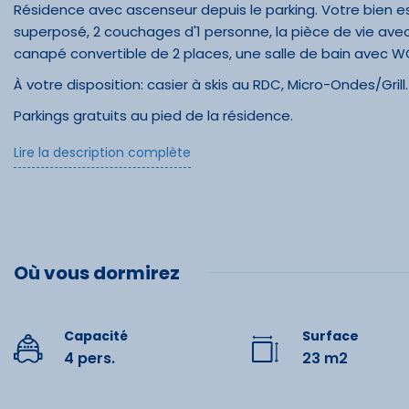
Résidence avec ascenseur depuis le parking. Votre bien e
superposé, 2 couchages d'1 personne, la pièce de vie av
canapé convertible de 2 places, une salle de bain avec W
À votre disposition: casier à skis au RDC, Micro-Ondes/Grill.
Parkings gratuits au pied de la résidence.
Le logement est loué sans le linge de lit et les serviettes 
Lire la description complète
louer.
Prestations optionnelles à réserver avant votre arrivée :
Draps : 10 € par lit.
Équipe
Kit Accueil (éponge, papier toilette, nettoyant ménager, s
Où vous dormirez
Lit double
Serviettes : 9 € par personne.
Ménage Fin de séjour : 54 €.
Capacité
Surface
4 pers.
23 m2
Commo