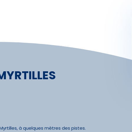
Activités
Skibus
Offres spéciales
Premier jour de ski
MYRTILLES
yrtilles, à quelques mètres des pistes.