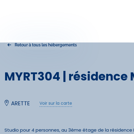
Retour à tous les hébergements
MYRT304 | résidence 
ARETTE
Voir sur la carte
Studio pour 4 personnes, au 3ème étage de la résidence M