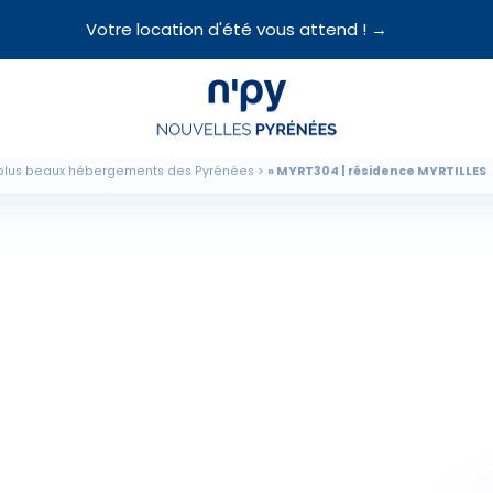
Votre location d'été vous attend ! →
Choisissez
votre forfait
plus beaux hébergements des Pyrénées
MYRT304 | résidence MYRTILLES
Hébergements
Forfaits
Cours de ski
Locations de matériel