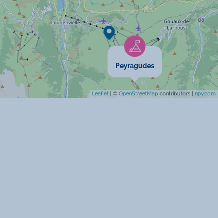
Animaux acceptés
Cartes bancaires acceptées
Maison indépendante
Peyragudes
Leaflet
| ©
OpenStreetMap
contributors |
npy.com