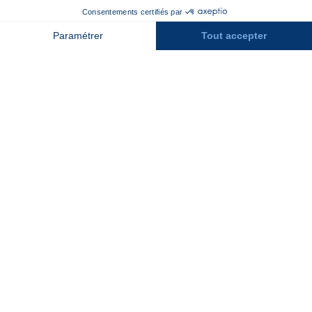
Recrutement
Contact
Assurances
Espace Presse
Espace entreprises
Rejoindre la place de marché
Stations des Pyrénées
Peyragudes
Piau Engaly
Pic du Midi
Grand Tourmalet
Luz Ardiden
Cauterets