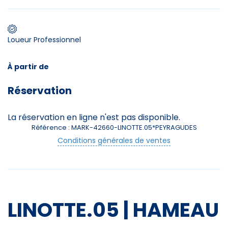
Premier jour de ski
Loueur Professionnel
À partir de
Skieurs
Réservation
-
+
Adultes
La réservation en ligne n'est pas disponible.
Enfants
-
+
Référence : MARK-42660-LINOTTE.05*PEYRAGUDES
- de 17 ans
Conditions générales de ventes
-
+
Etudiants
Avec assurance ?
?
LINOTTE.05 | HAMEAU