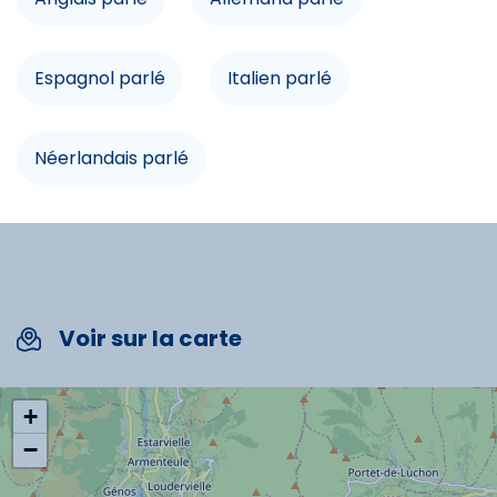
Accès internet
Espagnol parlé
Italien parlé
Balcon
Commodités
Néerlandais parlé
Lave-vaisselle
Télévision
Micro-onde
Voir sur la carte
Spécificités
+
−
Chèques vacances acceptés