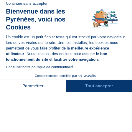
Disponible sur
App Store
A propos de N'PY
FAQ
Recrutement
Contact
Assurances
Espace Presse
Espace entreprises
Rejoindre la place de marché