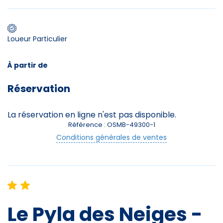
Premier jour de ski
Loueur Particulier
À partir de
Skieurs
Réservation
-
+
Adultes
La réservation en ligne n'est pas disponible.
Enfants
-
+
- de 17 ans
Référence : OSMB-49300-1
Conditions générales de ventes
-
+
Etudiants
Avec assurance ?
?
Le Pyla des Neiges -