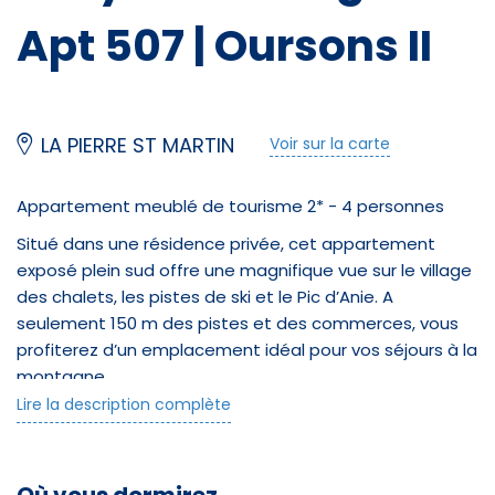
Apt 507 | Oursons II
LA PIERRE ST MARTIN
Voir sur la carte
Appartement meublé de tourisme 2* - 4 personnes
Situé dans une résidence privée, cet appartement
Restauration
exposé plein sud offre une magnifique vue sur le village
des chalets, les pistes de ski et le Pic d’Anie. A
Restaurant (carte)
seulement 150 m des pistes et des commerces, vous
profiterez d’un emplacement idéal pour vos séjours à la
Brasserie
montagne.
Lire la description complète
Couchages :
Crêperie
- Alcôve avec lit superposé (2 x 90 cm)
Restauration rapide (snack)
- Séjour avec canapé convertible (140 cm)