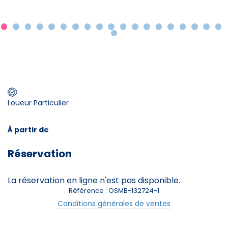
Premier jour de ski
Skieurs
-
+
Adultes
Loueur Particulier
Enfants
-
+
À partir de
- de 17 ans
Réservation
Avec assurance ?
?
La réservation en ligne n'est pas disponible.
Référence : OSMB-132724-1
Conditions générales de ventes