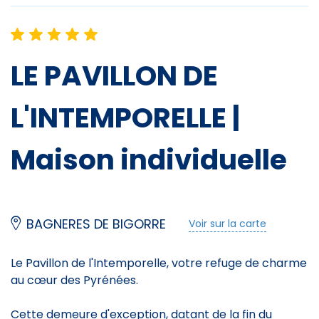
Restauration
Brasserie
LE PAVILLON DE
Crêperie
L'INTEMPORELLE |
Gastronomie gourmande
Maison individuelle
Glacier
Restauration traditionnelle
Pizzeria
BAGNERES DE BIGORRE
Voir sur la carte
Pas de restauration sur place
Le Pavillon de l'Intemporelle, votre refuge de charme
au cœur des Pyrénées.
Équipements
Cette demeure d'exception, datant de la fin du