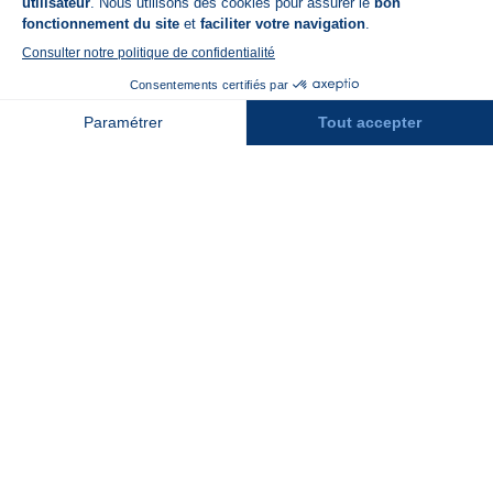
Disponible sur
App Store
A propos de N'PY
FAQ
Recrutement
Contact
Assurances
Espace Presse
Espace entreprises
Rejoindre la place de marché
Stations des Pyrénées
Peyragudes