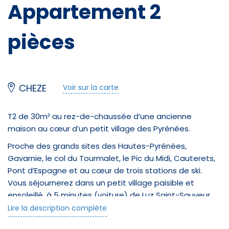
Appartement 2
pièces
CHEZE
Voir sur la carte
T2 de 30m² au rez-de-chaussée d’une ancienne
maison au cœur d’un petit village des Pyrénées.
Proche des grands sites des Hautes-Pyrénées,
Gavarnie, le col du Tourmalet, le Pic du Midi, Cauterets,
Pont d’Espagne et au cœur de trois stations de ski.
Vous séjournerez dans un petit village paisible et
ensoleillé, à 5 minutes (voiture) de Luz Saint-Sauveur.
Vous pourrez profiter de toutes les activités de
Lire la description complète
montagne, sportives, culturelles, gastronomiques,