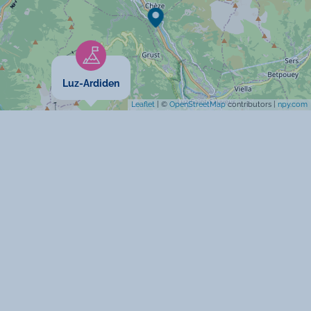
Chauffage
Chambre(s) en rez-de-chaussée
Location de linge
Barbecue
Accès internet
Luz-Ardiden
Salon de jardin
Leaflet
| ©
OpenStreetMap
contributors |
npy.com
Micro-onde
Congélateur
Four
Prise TV