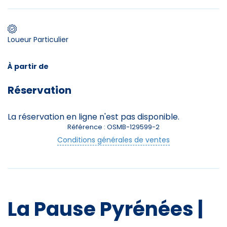
Premier jour de ski
Loueur Particulier
Skieurs
À partir de
-
+
Adultes
Réservation
Enfants
La réservation en ligne n'est pas disponible.
-
+
- de 17 ans
Référence : OSMB-129599-2
Conditions générales de ventes
-
+
Etudiants
Avec assurance ?
?
La Pause Pyrénées |