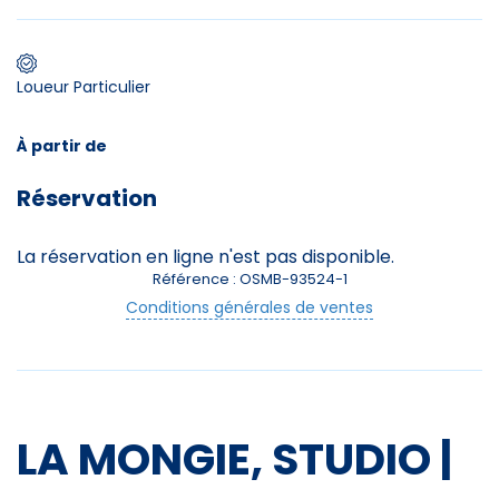
Premier jour de ski
Loueur Particulier
Skieurs
À partir de
-
+
Adultes
Réservation
Enfants
La réservation en ligne n'est pas disponible.
-
+
- de 17 ans
Référence : OSMB-93524-1
Conditions générales de ventes
Avec assurance ?
?
LA MONGIE, STUDIO |