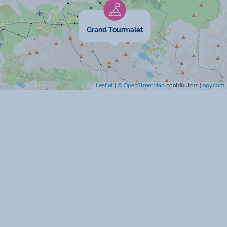
Télévision
Chauffage
Grand Tourmalet
Four
Prise TV
Leaflet
| ©
OpenStreetMap
contributors |
npy.com
Ascenseur
Spécificités
Animaux interdits
Vue sur les pistes de ski
Non fumeur