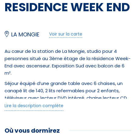
RESIDENCE WEEK END
LA MONGIE
Voir sur la carte
Au cœur de la station de La Mongie, studio pour 4
personnes situé au 3ème étage de la résidence Week-
End avec ascenseur. Exposition Sud avec balcon de 6
m².
Séjour équipé d’une grande table avec 6 chaises, un
canapé lit de 140, 2 lits refermables pour 2 enfants,
téléviseur avec lecteur DVD intégré, chaine lecteur CD
et radio
Lire la description complète
Cuisine ouverte sur séjour avec minifour, réfrigérateur, 2
plaques électriques, cafetière Nespresso, cafetière à
Où vous dormirez
filtre