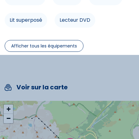
Loisirs à proximité
Lit superposé
Lecteur DVD
Pêche
Télévision
Chauffage
Four
Randonnée
Afficher tous les équipements
VTT
Prise TV
Ascenseur
Balcon
Commerces
Voir sur la carte
Animations
Ski alpin
+
−
Commodités