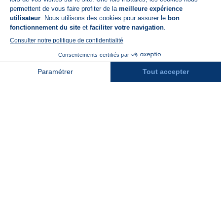
A propos de N'PY
FAQ
Recrutement
Contact
Assurances
Espace Presse
Espace entreprises
Rejoindre la place de marché
Stations des Pyrénées
Peyragudes
Piau Engaly
Pic du Midi