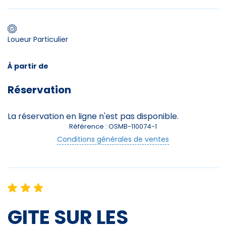
Premier jour de ski
Loueur Particulier
Skieurs
À partir de
-
+
Réservation
Adultes
Enfants
La réservation en ligne n'est pas disponible.
-
+
- de 17 ans
Référence : OSMB-110074-1
Conditions générales de ventes
Avec assurance ?
?
GITE SUR LES