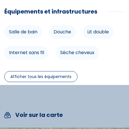
Pêche
Équipements et infrastructures
Tennis
Salle de bain
Douche
Lit double
Golf
Randonnée
Internet sans fil
Séche cheveux
VTT
Commerces
Lave-linge
Lave-vaisselle
Afficher tous les équipements
Animations
Télévision
Chauffage
Espace aquatique
MiniGolf
Voir sur la carte
Location de linge
Barbecue
Ski alpin