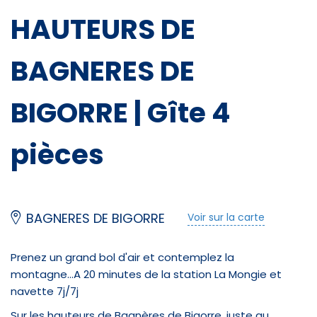
HAUTEURS DE
Équipements
BAGNERES DE
Salle de bain
BIGORRE | Gîte 4
Douche
pièces
Lit double
Internet sans fil
Séche cheveux
BAGNERES DE BIGORRE
Voir sur la carte
Prenez un grand bol d'air et contemplez la
Infrastructures
montagne...A 20 minutes de la station La Mongie et
navette 7j/7j
Parc - jardin
Sur les hauteurs de Bagnères de Bigorre, juste au