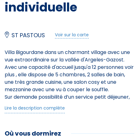
individuelle
Équipements
ST PASTOUS
Voir sur la carte
Salle de bain
Douche
Villa Bigourdane dans un charmant village avec une
vue extraordinaire sur la vallée d'Argeles-Gazost.
Lit double
Avec une capacité d'accueil jusqu'a 12 personnes voir
plus , elle dispose de 5 chambres, 2 salles de bain,
Internet sans fil
une très grande cuisine, une salon cosy et une
mezzanine avec une vu à couper le souffle.
Séche cheveux
Sur demande possibilité d’un service petit déjeuner,
déjeuner et dîner.
Lecteur DVD
Lire la description complète
Spa ( Jacuzzi) (en supplement de octobre à Mai)
Prise électrique pour les voitures
Où vous dormirez
Accès depuis la cour gravillonnée, close avec 7