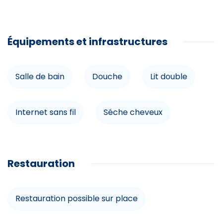
20€/pers)
Deux WC
Menage compris à partir de 6 nuits ( en desous 150
€)
Terrasse
Équipements et infrastructures
Jacuzzi
Salle de bain
Douche
Lit double
Salon
Spa
Internet sans fil
Séche cheveux
Salle de télévision
Lecteur DVD
Salle de jeux
Restauration
Parking pour deux-roues
Prise électrique pour les voitures
Restauration possible sur place
Loisirs à proximité
Lave-linge
Lave-vaisselle