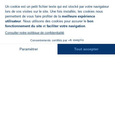
Disponible sur
App Store
A propos de N'PY
FAQ
Recrutement
Contact
Assurances
Espace Presse
Espace entreprises
Rejoindre la place de marché
Stations des Pyrénées
Peyragudes
Piau Engaly