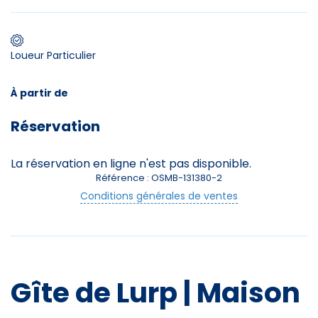
Loueur Particulier
Premier jour de ski
À partir de
Skieurs
Réservation
-
+
Adultes
La réservation en ligne n'est pas disponible.
Enfants
-
+
Référence : OSMB-131380-2
- de 17 ans
Conditions générales de ventes
-
+
Etudiants
Avec assurance ?
Restauration
?
Gîte de Lurp | Maison
Restauration possible sur place