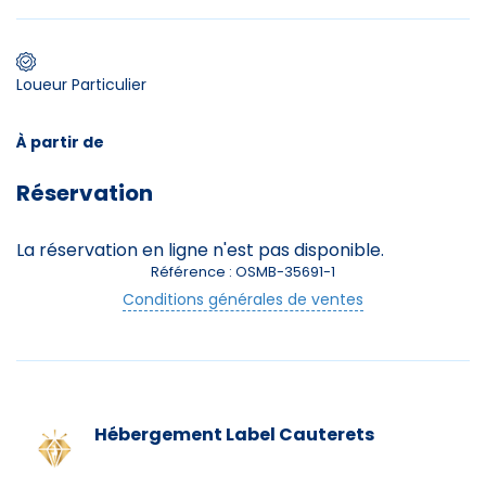
Premier jour de ski
Loueur Particulier
À partir de
Skieurs
-
+
Réservation
Adultes
Enfants
La réservation en ligne n'est pas disponible.
-
+
- de 17 ans
Référence : OSMB-35691-1
Conditions générales de ventes
-
+
Etudiants
Avec assurance ?
?
Hébergement
Label Cauterets