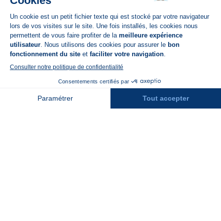
Disponible sur
App Store
A propos de N'PY
FAQ
Recrutement
Contact
Assurances
Espace Presse
Espace entreprises
Rejoindre la place de marché
Stations des Pyrénées
Peyragudes