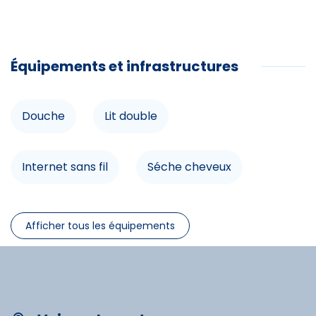
Loisirs à proximité
Équipements et infrastructures
Piscine couverte
Tennis
Douche
Lit double
Randonnée
VTT
Internet sans fil
Séche cheveux
Commerces
Lecteur DVD
Lave-linge
Afficher tous les équipements
Discothèque
MiniGolf
Lave-vaisselle
Télévision
Ski alpin