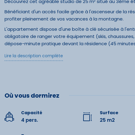
Découvrez cet agréable studio de 25 m² situé au 3ème éta
Bénéficiant d'un accès facile grâce à l'ascenseur de la r
profiter pleinement de vos vacances à la montagne.
L'appartement dispose d'une boîte à clé sécurisée à l'entrée 
obligatoire de ranger votre équipement (skis, chaussures,
dépose-minute pratique devant la résidence (45 minutes
de plusieurs parkings à proximité pour stationner votre vé
Lire la description complète
Piau Engaly est une station piétonne, offrant une ambianc
Le studio se compose d'un espace salon et salle à manger
que d'un coin nuit séparé par un rideau, également doté 
La cuisine est entièrement équipée avec plaques de cuisson
tout le nécessaire pour un séjour confortable : micro-ondes, 
Où vous dormirez
aspirateur.
La salle de bain, avec toilettes, est fonctionnelle et bie
Capacité
Surface
4 pers.
25 m2
Afin de maintenir des tarifs avantageux pour tous, nous 
responsable de l'électricité.