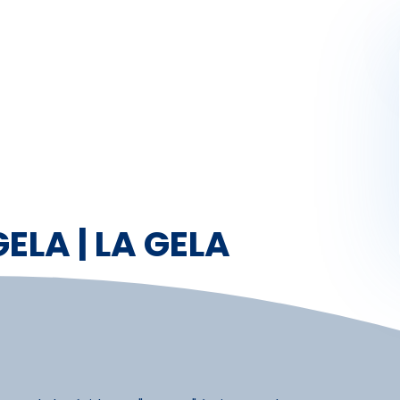
Activités
Skibus
Offres spéciales
Premier jour de ski
ELA | LA GELA