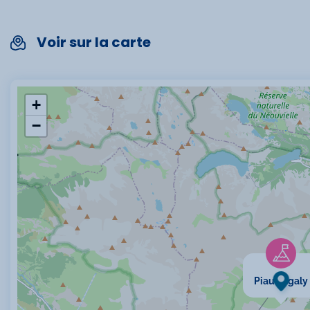
Voir sur la carte
+
−
Piau Engaly