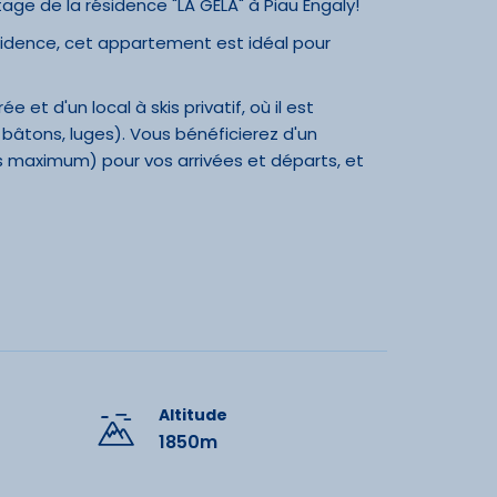
ge de la résidence "LA GELA" à Piau Engaly!
ésidence, cet appartement est idéal pour
et d'un local à skis privatif, où il est
 bâtons, luges). Vous bénéficierez d'un
 maximum) pour vos arrivées et départs, et
hicule pendant toute la durée de votre séjour.
e sereine et sécurisée.
 lumineux, grâce à une grande fenêtre, ainsi
d'une grande fenêtre.
, lave-vaisselle et réfrigérateur, ainsi que
cafetière filtre, bouilloire, grille-pain et
n aménagée.
Altitude
1850m
vous remercions de veiller à une consommation