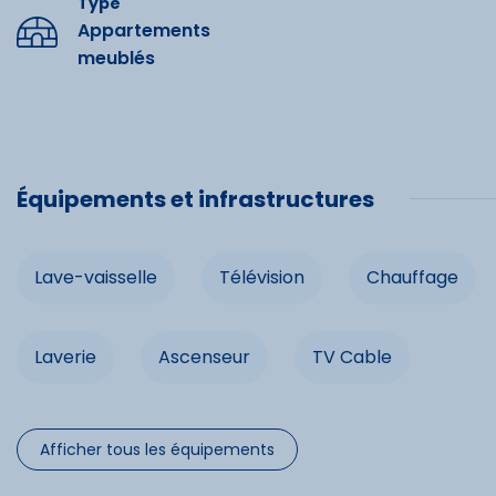
Type
Profitez de ce cocon douillet pour vos séjours à la monta
Commo
Appartements
de main !
meublés
Lave-vais
Chauffag
Prise TV
Équipements et infrastructures
Ascenseu
Lave-vaisselle
Télévision
Chauffage
Laverie
Ascenseur
TV Cable
Afficher tous les équipements