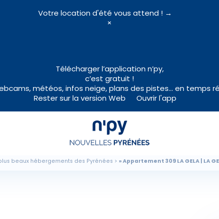
Votre location d'été vous attend ! →
×
Choisissez
votre forfait
Télécharger l’application n’py,
c’est gratuit !
bcams, météos, infos neige, plans des pistes… en temps ré
Rester sur la version Web
Ouvrir l'app
Hébergements
Forfaits
Cours de ski
plus beaux hébergements des Pyrénées
Appartement 309 LA GELA | LA G
Locations de matériel