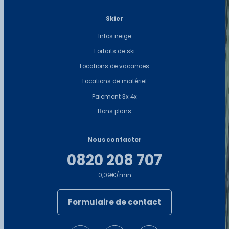
Skier
Infos neige
Forfaits de ski
Locations de vacances
Locations de matériel
Paiement 3x 4x
Bons plans
Nous contacter
0820 208 707
0,09€/min
Formulaire de contact