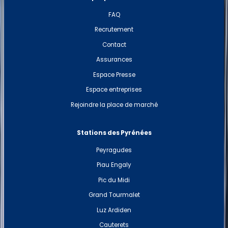
FAQ
Recrutement
Contact
Assurances
Espace Presse
Espace entreprises
Rejoindre la place de marché
Stations des Pyrénées
Peyragudes
Piau Engaly
Pic du Midi
Grand Tourmalet
Luz Ardiden
Cauterets