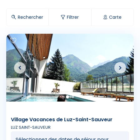
s
Enfants
-
+
- de 17 ans
Rechercher
Filtrer
Carte
res d'hôtes
-
+
Etudiants
ings
Avec assurance ?
?
Village Vacances de Luz-Saint-Sauveur
LUZ SAINT-SAUVEUR
Sélectionnez des dates de séjour pour