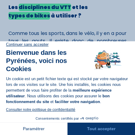
Les
disciplines du VTT
et les
types de bikes
à utiliser ?
Comme tous les sports, dans le vélo, il y en a pour
tous les gouts. Il existe donc de nombreuses
disciplines de VTT :
Downhill (Descente) :
Pour les amateurs
de sensations fortes. Les pistes de downhill
sont parfaites. Le type de bike à utiliser est un
vélo avec des suspensions à long
débattement et une géométrie stable.
Enduro :
Correspond à la combinaison de
montées et de descentes sur des parcours
variés. Il vous faudra un vélo robuste qui
Réservation
permet d'avoir du rythme en montant