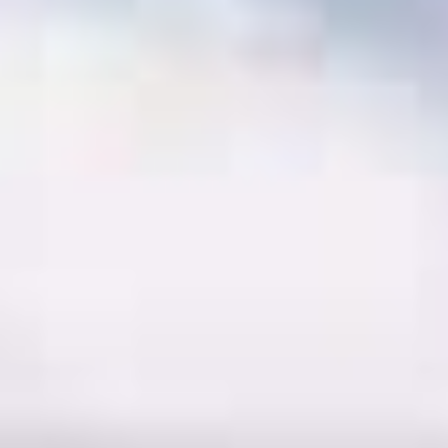
Enfants
-
+
- de 17 ans
-
+
Etudiants
Avec assurance ?
?