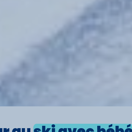
ur au
ski avec béb