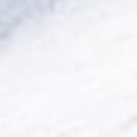
Activités
Skibus
Offres spéciales
Premier jour de ski