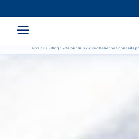
Accueil
Blog
Séjour au ski avec bébé : nos conseils po