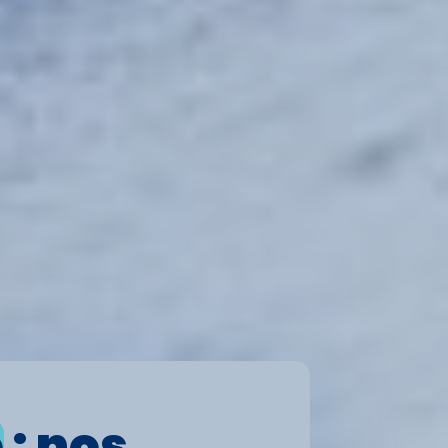
é
: nos