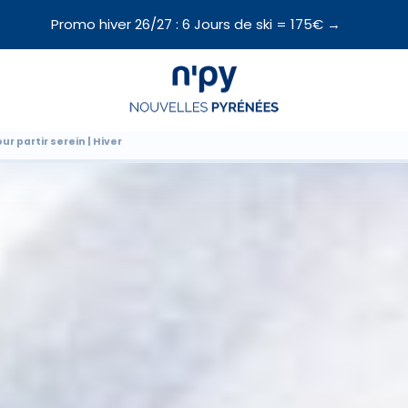
Promo hiver 26/27 : 6 Jours de ski = 175€ →
Choisissez
votre forfait
ur partir serein | Hiver
Hébergements
Forfaits
Cours de ski
Locations de matériel