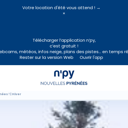
Votre location d'été vous attend ! →
×
Choisissez
votre forfait
Télécharger l’application n’py,
c’est gratuit !
bcams, météos, infos neige, plans des pistes… en temps ré
Rester sur la version Web
Ouvrir l'app
Hébergements
Forfaits
Cours de ski
ées ! | Hiver
Locations de matériel