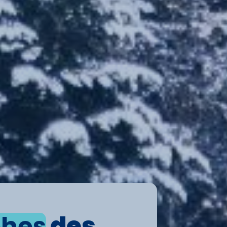
phes
des