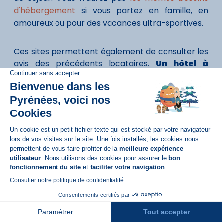
d'hébergement
si vous partez en famille, en
amoureux ou pour des vacances ultra-sportives.
Ces sites permettent également de consulter les
avis des précédents locataires.
Un hôtel à
Gourette
ou
un chalet à La Pierre Saint-
Martin
peut ainsi être évalué selon des critères
précis : confort, emplacement, services
additionnels, etc.
Aidez-vous de
d'hébergements
notre
en station de ski
comparateur
Réservation