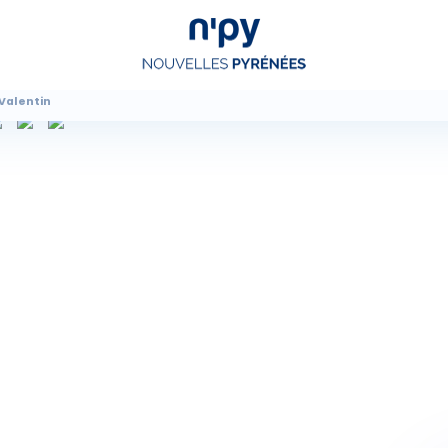
Valentin
Choisissez
votre forfait
Hébergements
Forfaits
Cours de ski
Locations de matériel