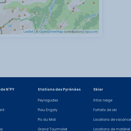
Leaflet
| ©
OpenStreetMap
contributors |
npy.com
 de N'PY
Stations des Pyrénées
Skier
Peyragudes
Infos neige
ent
Piau Engaly
Forfaits de ski
Pic du Midi
Locations de vacanc
es
Grand Tourmalet
Locations de matériel