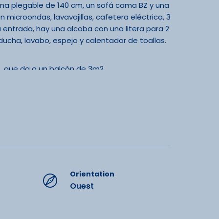
cama plegable de 140 cm, un sofá cama BZ y una
icroondas, lavavajillas, cafetera eléctrica, 3
a entrada, hay una alcoba con una litera para 2
cha, lavabo, espejo y calentador de toallas.
, que da a un balcón de 3m2.
in estará prohibido (obras de aparcamiento
iendas es posible a través de un carril de
 años.
ments
a de cama y toallas, limpieza de final de
Orientation
Ouest