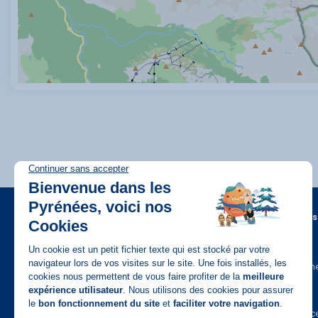
A propos
FAQ
Recrutem
Disponible sur
App Store
Contact
Assuranc