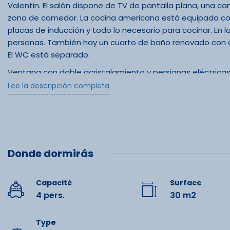
Valentin. El salón dispone de TV de pantalla plana, una 
zona de comedor. La cocina americana está equipada con m
placas de inducción y todo lo necesario para cocinar. En l
personas. También hay un cuarto de baño renovado con du
El WC está separado.
Ventana con doble acristalamiento y persianas eléctricas
Lee la descripción completa
El acceso a la terraza central de la explanada du valent
cubierto). El acceso a las entradas de la residencia y las t
tráfico.
Tasa de estancia: 40 euros -
Tasa turística: tarifa en vigor/noche/persona mayor de 18
Donde dormirás
Équipe
Servicios opcionales a tarifas preferentes: alquiler de rop
estancia.
Capacité
Surface
4 pers.
30 m2
Lit double
Fianza de 260 euros (huella de tarjeta de crédito).
Bienvenido al corazón de los Pirineos:
Type