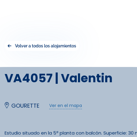
Volver a todos los alojamientos
VA4057 | Valentin
GOURETTE
Ver en el mapa
Estudio situado en la 5ª planta con balcón. Superficie: 30 