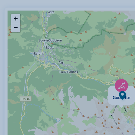
+
−
Gourette