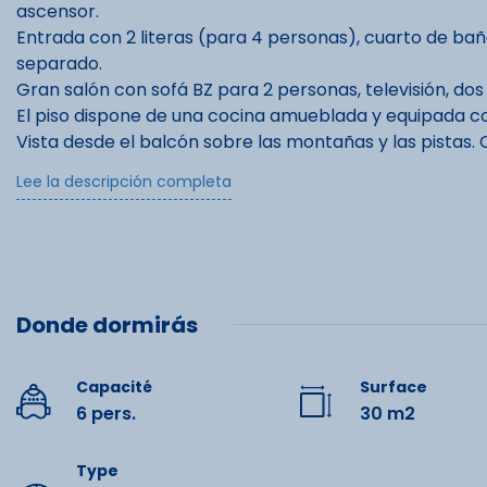
ascensor.
Entrada con 2 literas (para 4 personas), cuarto de bañ
separado.
Gran salón con sofá BZ para 2 personas, televisión, dos
El piso dispone de una cocina amueblada y equipada co
Vista desde el balcón sobre las montañas y las pistas. 
haber algo de contaminación acústica en plena tempor
Lee la descripción completa
Esquís fuera de la residencia.
El acceso a la terraza central de la esplanade du valen
aparcamiento cubierto). El acceso a las entradas de la 
de un carril.
Donde dormirás
Pase para mascotas: 40 euros.
Tasa turística: tarifa vigente/noche/persona mayor de 
Capacité
Surface
Servicios opcionales + a tarifas preferentes: alquiler de
Équipe
6 pers.
30 m2
estancia.
Fianza de garantía 260 euros (huella de tarjeta de créd
Type
Lit double