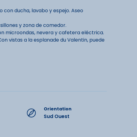
o con ducha, lavabo y espejo. Aseo
 sillones y zona de comedor.
n microondas, nevera y cafetera eléctrica.
Con vistas a la esplanade du Valentin, puede
ada de invierno (encima de los bares).
tin estará prohibido (obras de
residencia y las tiendas es posible a través
18 años.
Orientation
 ropa de cama, toallas, limpieza de final de
ments
Sud Ouest
ito).