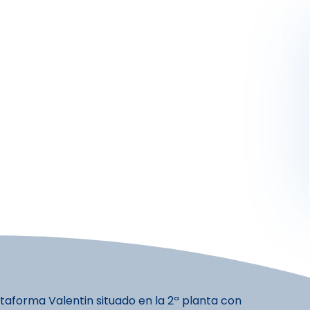
Activités
Skibus
Offres spéciales
Premier jour de ski
aforma Valentin situado en la 2ª planta con