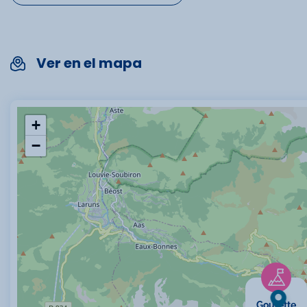
Ver en el mapa
+
−
Gourette