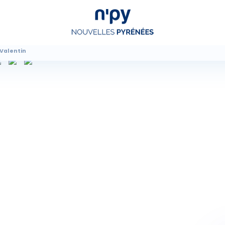
 Valentin
Choisissez
votre forfait
Hébergements
Forfaits
Cours de ski
Locations de matériel