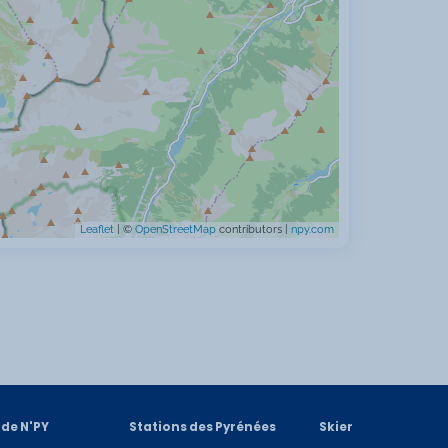
Leaflet
| ©
OpenStreetMap
contributors |
npy.com
 de N'PY
Stations des Pyrénées
Skier