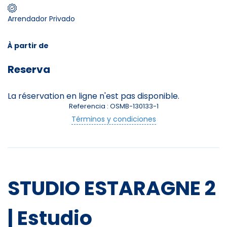
Arrendador Privado
Skieurs
-
+
Adultes
À partir de
Reserva
Enfants
-
+
- de 17 ans
La réservation en ligne n'est pas disponible.
Referencia : OSMB-130133-1
-
+
Etudiants
Términos y condiciones
Avec assurance ?
?
STUDIO ESTARAGNE 2
| Estudio