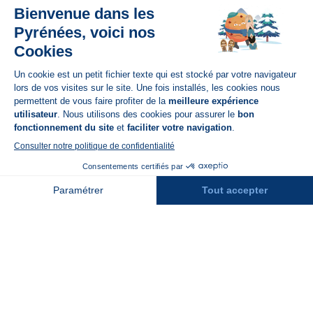
Disponible sur
App Store
A propos de N'PY
FAQ
Recrutement
Contact
Assurances
Espace Presse
Espace entreprises
Rejoindre la place de marché
Stations des Pyrénées