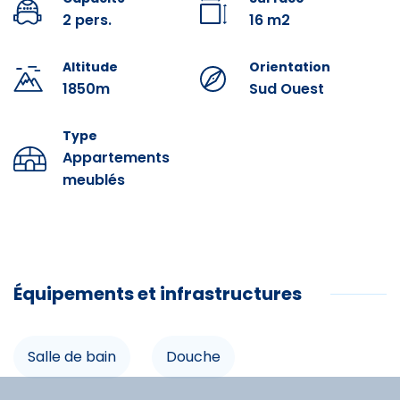
disfrutar de los placeres del esquí y del aire libre con
2 pers.
16 m2
total sencillez.
Altitude
Orientation
1850m
Sud Ouest
Équipements
Type
Appartements
Salle de bain
meublés
Douche
Lit superposé
Équipements et infrastructures
Infrastructures
Salle de bain
Douche
Espace non fumeurs