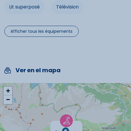
Balcon
Lit superposé
Télévision
Loisirs à proximité
Chauffage
Service de ménage
Afficher tous les équipements
Randonnée
Location de linge
Micro-onde
Espace aquatique
Ski alpin
Ver en el mapa
Four
Prise TV
Commodités
+
Espace non fumeurs
Balcon
−
Télévision
Chauffage
Service de ménage