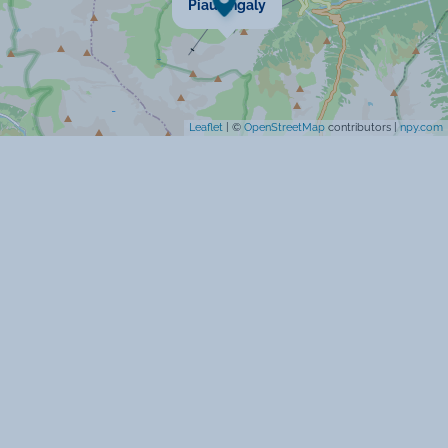
Piau Engaly
Location de linge
Micro-onde
Leaflet
| ©
OpenStreetMap
contributors |
npy.com
Four
Prise TV