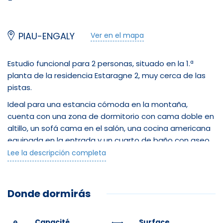
PIAU-ENGALY
Ver en el mapa
Estudio funcional para 2 personas, situado en la 1.ª
planta de la residencia Estaragne 2, muy cerca de las
pistas.
Ideal para una estancia cómoda en la montaña,
cuenta con una zona de dormitorio con cama doble en
altillo, un sofá cama en el salón, una cocina americana
equipada en la entrada y un cuarto de baño con aseo.
Lee la descripción completa
Con orientación sur-suroeste, el balcón ofrece mucha
luz y unas vistas despejadas.
El apartamento también cuenta con una alarma
Donde dormirás
Verisure para mayor tranquilidad.
Un alojamiento sencillo y bien situado, perfecto para
Capacité
Surface