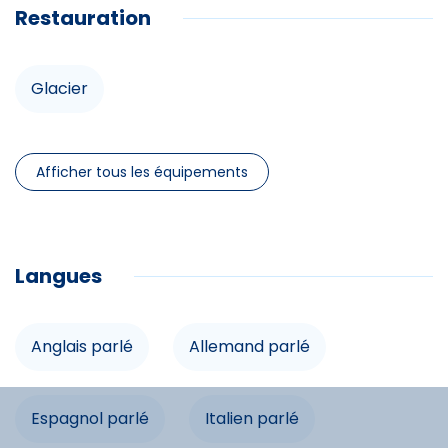
Douche
Restauration
Lit double
Parking
Garage
Accès internet
Glacier
Infrastructures
Balcon
Afficher tous les équipements
Piscine privée
Parking
Langues
Garage
Accès internet
Anglais parlé
Allemand parlé
Balcon
Espagnol parlé
Italien parlé
Commodités