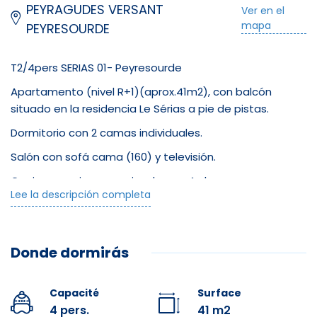
PEYRAGUDES VERSANT
Ver en el
mapa
PEYRESOURDE
T2/4pers SERIAS 01- Peyresourde
Apartamento (nivel R+1)(aprox.41m2), con balcón
situado en la residencia Le Sérias a pie de pistas.
Dormitorio con 2 camas individuales.
Salón con sofá cama (160) y televisión.
Cocina americana equipada con 4 placas
Lee la descripción completa
vitrocerámicas, horno, microondas, frigorífico,
lavavajillas y lavadora.
Baño con ducha y WC separado.
Donde dormirás
Portaesquís independiente en la planta baja.
Acceso Wifi disponible en el apartamento (cargo
Capacité
Surface
adicional)
4 pers.
41 m2