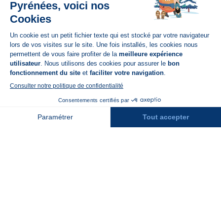
Disponible sur
App Store
A propos de N'PY
FAQ
Recrutement
Contact
Assurances
Espace Presse
Espace entreprises
Rejoindre la place de marché
Stations des Pyrénées
Peyragudes
Piau Engaly