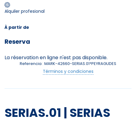
Alquiler profesional
Skieurs
-
+
Adultes
À partir de
Reserva
Enfants
-
+
- de 17 ans
La réservation en ligne n'est pas disponible.
Referencia : MARK-42660-SERIAS.01*PEYRAGUDES
-
+
Etudiants
Términos y condiciones
Avec assurance ?
?
SERIAS.01 | SERIAS