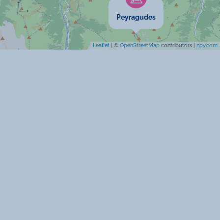
Maison indépendante
Peyragudes
Leaflet
| ©
OpenStreetMap
contributors |
npy.com