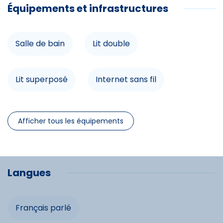
Équipements et infrastructures
Espace non fumeurs
Accès internet
Salle de bain
Lit double
Balcon
Lit superposé
Internet sans fil
Loisirs à proximité
Séche cheveux
Lecteur DVD
Randonnée
Afficher tous les équipements
VTT
Télévision
Chauffage
Commerces
Langues
Animations
Salon de jardin
Micro-onde
Four
Français parlé
Ski alpin
Prise TV
Ascenseur