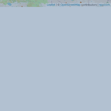
Leaflet
| ©
OpenStreetMap
contributors |
npy.com
Chèques vacances acceptés
Animaux interdits
Pas de moquette
Vue sur les pistes de ski