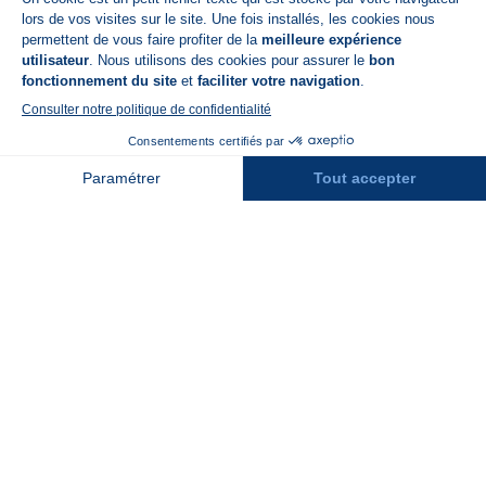
A propos de N'PY
FAQ
Recrutement
Contact
Assurances
Espace Presse
Espace entreprises
Rejoindre la place de marché
Stations des Pyrénées
Peyragudes
Piau Engaly
Pic du Midi
Grand Tourmalet