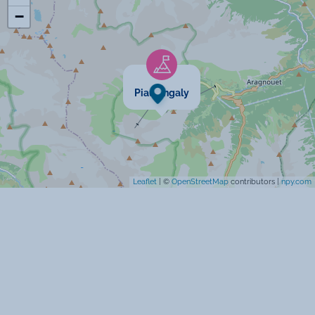
−
Animaux interdits
Cartes bancaires acceptées
Piau Engaly
Leaflet
| ©
OpenStreetMap
contributors |
npy.com