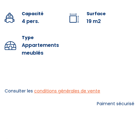
Posibilidad de reservar la limpieza de final de
estancia.
Capacité
Surface
4 pers.
19 m2
Posibilidad de alquiler de ropa de hogar (sábanas,
toallas) y kit de bebé.
Type
Appartements
A la llegada, la Agencia solicitará una fianza que se
meublés
utilizará si el estado del piso no es satisfactorio y/o si
no está limpio (la cantidad fija varía según el tipo de
piso). No se entregarán llaves sin fianza.
No se proporcionan productos para el hogar
Consulter les
conditions générales de vente
.
Paiment sécurisé
Équipements
Douche