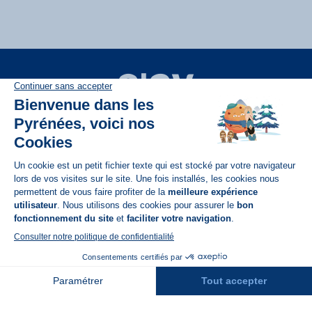
Disponible sur
App Store
A propos de N'PY
FAQ
Recrutement
Contact
Assurances
Espace Presse