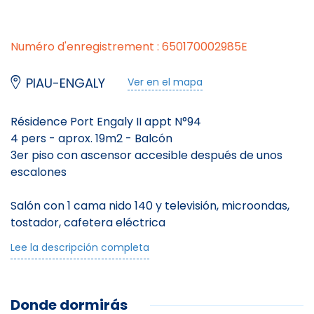
Numéro d'enregistrement : 650170002985E
PIAU-ENGALY
Ver en el mapa
Résidence Port Engaly II appt N°94
4 pers - aprox. 19m2 - Balcón
3er piso con ascensor accesible después de unos
escalones
Salón con 1 cama nido 140 y televisión, microondas,
tostador, cafetera eléctrica
Cocina americana con 2 placas eléctricas,
Lee la descripción completa
1 rincón para dormir con 2 literas
Lavabo con WC
Armario de esquí
Donde dormirás