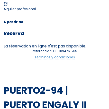
Alquiler profesional
Skieurs
-
+
Adultes
À partir de
Reserva
Enfants
-
+
- de 17 ans
La réservation en ligne n'est pas disponible.
Referencia : HELI-109476-765
-
+
Etudiants
Términos y condiciones
Avec assurance ?
?
PUERTO2-94 |
PUERTO ENGALY II