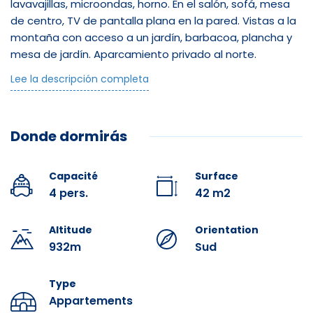
lavavajillas, microondas, horno. En el salón, sofá, mesa
Équipements
de centro, TV de pantalla plana en la pared. Vistas a la
montaña con acceso a un jardín, barbacoa, plancha y
Salle de bain
mesa de jardín. Aparcamiento privado al norte.
Calefacción eléctrica. Dos dormitorios: uno con cama
Lee la descripción completa
Douche
de matrimonio (140cm), armario empotrado y vestidor;
el otro con 2 camas individuales (90cm), armario
Séche cheveux
empotrado. El cuarto de baño tiene un lavabo y una
Donde dormirás
ducha a ras de suelo. Hay un aseo colgante separado.
Wifi disponible. Equipamiento para bebés disponible
Infrastructures
previa petición. En la sala común: lavadora, secadora,
Capacité
Surface
almacenamiento para bicicletas, esquís, trineos, etc.
4 pers.
42 m2
Parking privé
Alquiler todo el año, NOSOTROS, semana y cura (no hay
cura en julio y agosto). Se admiten animales de
Altitude
Orientation
compañía bajo condiciones y suplemento.
932m
Sud
Loisirs à proximité
Type
Piscine couverte
Appartements