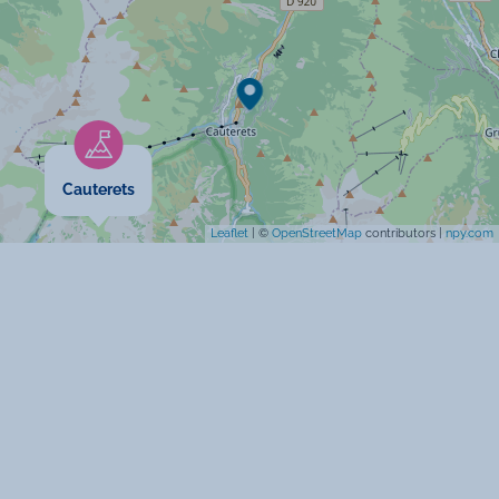
Prise TV
Sèche-linge
Spécificités
Cauterets
Animaux acceptés
Leaflet
| ©
OpenStreetMap
contributors |
npy.com
Pas de lits superposés
Pas de moquette
Accueil 24/24
A la campagne