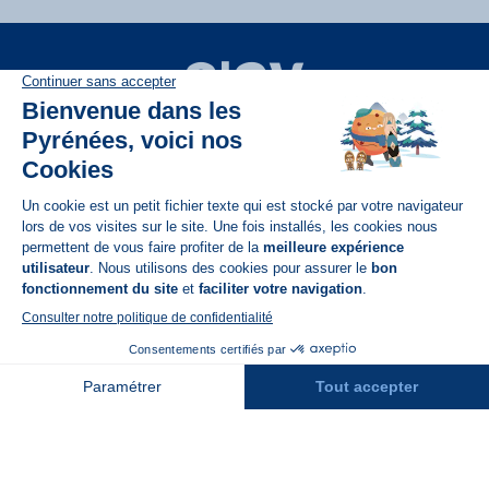
Disponible sur
App Store
A propos de N'PY
FAQ
Recrutement
Contact
Assurances
Espace Presse
Espace entreprises