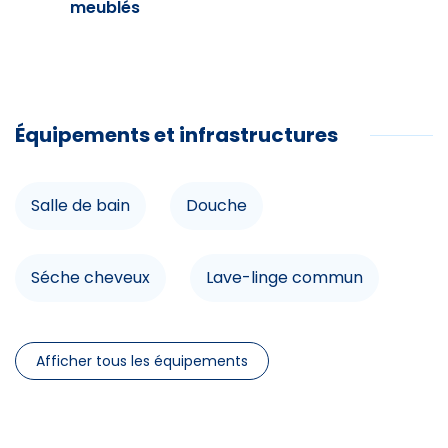
meublés
Pêche
Tennis
Randonnée
Équipements et infrastructures
VTT
Commerces
Salle de bain
Douche
Animations
Séche cheveux
Lave-linge commun
Parcours Aventure
Ski alpin
Lave-vaisselle
Télévision
Afficher tous les équipements
Ski de fond
Chauffage
Location de linge