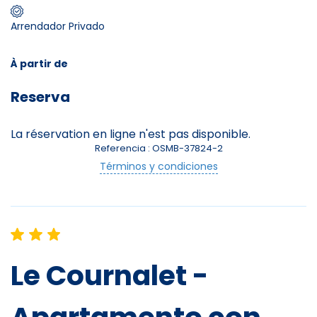
Arrendador Privado
Skieurs
-
+
Adultes
À partir de
Reserva
Enfants
-
+
- de 17 ans
La réservation en ligne n'est pas disponible.
Referencia : OSMB-37824-2
-
+
Etudiants
Términos y condiciones
Avec assurance ?
?
Le Cournalet -