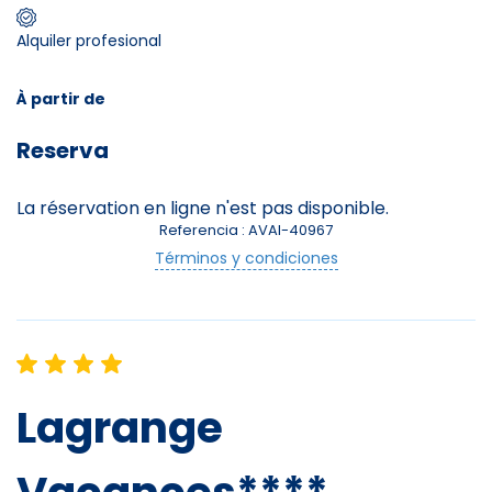
Alquiler profesional
Skieurs
-
+
Adultes
À partir de
Reserva
Enfants
-
+
- de 17 ans
La réservation en ligne n'est pas disponible.
Referencia : AVAI-40967
-
+
Etudiants
Términos y condiciones
Avec assurance ?
?
Lagrange