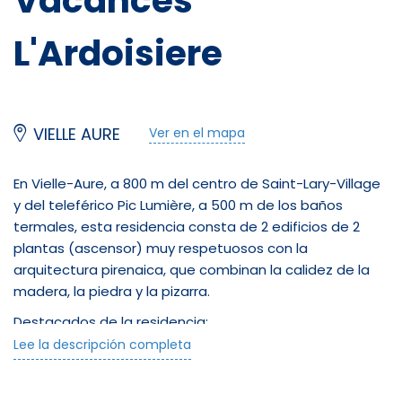
Vacances****
L'Ardoisiere
VIELLE AURE
Ver en el mapa
En Vielle-Aure, a 800 m del centro de Saint-Lary-Village
y del teleférico Pic Lumière, a 500 m de los baños
termales, esta residencia consta de 2 edificios de 2
plantas (ascensor) muy respetuosos con la
arquitectura pirenaica, que combinan la calidez de la
madera, la piedra y la pizarra.
Destacados de la residencia:
Lee la descripción completa
Piscina cubierta climatizada
Sauna y hammam