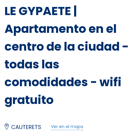
LE GYPAETE |
Apartamento en el
centro de la ciudad -
todas las
Équipements
comodidades - wifi
Salle de bain
gratuito
Douche
Jeux d'enfants
CAUTERETS
Ver en el mapa
Téléphone direct