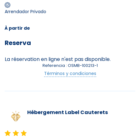
Arrendador Privado
Skieurs
-
+
Adultes
À partir de
Reserva
Enfants
-
+
- de 17 ans
La réservation en ligne n'est pas disponible.
Referencia : OSMB-100213-1
-
+
Etudiants
Términos y condiciones
Avec assurance ?
?
Hébergement
Label Cauterets