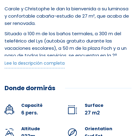
Lit double
Carole y Christophe le dan la bienvenida a su luminosa
y confortable cabaña-estudio de 27 m², que acaba de
Lit superposé
ser renovada.
Situado a 100 m de los baños termales, a 300 m del
Internet sans fil
teleférico del Lys (autobús gratuito durante las
vacaciones escolares), a 50 m de la plaza Foch y a un
Séche cheveux
paso de todos los servicios, se encuentra en la 2ª
planta con ascensor de una residencia típica de
Lecteur DVD
Lee la descripción completa
Cauterets, en el centro histórico.
Disfrutará de un hall de entrada con armario y literas. El
Infrastructures
Donde dormirás
salón dispone de un sofá cama de gran calidad y de un
altillo para 2 personas.
Chambre famille
Un sótano permite guardar sus esquís, trineos, material
Capacité
Surface
de senderismo, etc. Podrá disfrutar de las vistas a la
6 pers.
27 m2
Accès internet
montaña a través de las tres ventanas francesas.
Altitude
Orientation
Todo ha sido pensado para que tenga todo lo que
Balcon