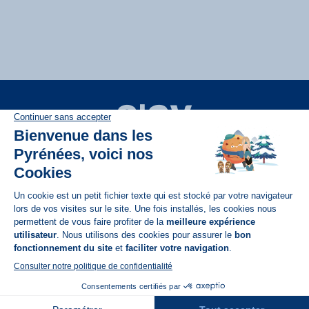
Disponible sur
App Store
A propos de N'PY
FAQ
Recrutement
Contact
Assurances