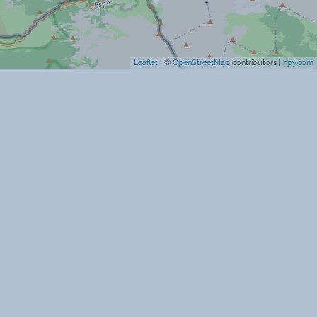
Prise TV
Laverie
Ascenseur
Leaflet
| ©
OpenStreetMap
contributors |
npy.com
Spécificités
Vue sur les pistes de ski
Garderie
Club enfants