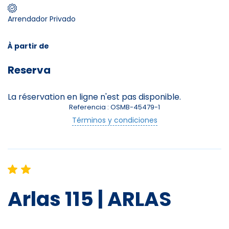
Arrendador Privado
Skieurs
-
+
Adultes
À partir de
Reserva
Enfants
-
+
- de 17 ans
La réservation en ligne n'est pas disponible.
Referencia : OSMB-45479-1
-
+
Etudiants
Términos y condiciones
Avec assurance ?
?
Arlas 115 | ARLAS