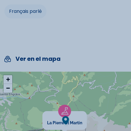
Commerces
Français parlé
Ski alpin
Ski de fond
Commodités
Ver en el mapa
Télévision
Chauffage
+
−
Salon de jardin
Micro-onde
Four
La Pierre St Martin