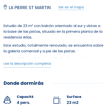
LA PIERRE ST MARTIN
Ver en el mapa
Estudio de 23 m² con balcón orientado al sur y vistas a
la base de las pistas, situado en la primera planta de la
residencia Arlas.
Este estudio, totalmente renovado, se encuentra sobre
la galería comercial y a pie de las pistas.
Podrás disfrutar de las actividades de ocio y de unas
Lee la descripción completa
vistas panorámicas de la estación directamente
desde el balcón.
Al entrar en el estudio, encontrarás el cuarto de baño
Donde dormirás
con cabina de ducha y aseo, y a continuación un
pequeño dormitorio cerrado con una litera (es decir,
Restauration
dos camas de 80).
Capacité
Surface
4 pers.
23 m2
En el salón-comedor hay un sofá cama para las otras