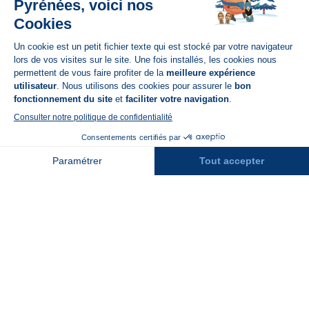
Disponible sur
App Store
A propos de N'PY
FAQ
Recrutement
Contact
Assurances
Espace Presse
Espace entreprises
Rejoindre la place de marché
Stations des Pyrénées
Peyragudes
Piau Engaly