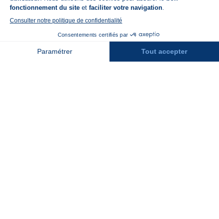
FAQ
Recrutement
Contact
Assurances
Espace Presse
Espace entreprises
Rejoindre la place de marché
Stations des Pyrénées
Peyragudes
Piau Engaly
Pic du Midi
Grand Tourmalet
Luz Ardiden
Cauterets