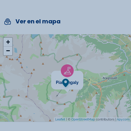
Télévision
Chauffage
Ver en el mapa
Salon de jardin
Micro-onde
+
−
Linge de toilette inclus
Ascenseur
Piau Engaly
Leaflet
| ©
OpenStreetMap
contributors |
npy.com