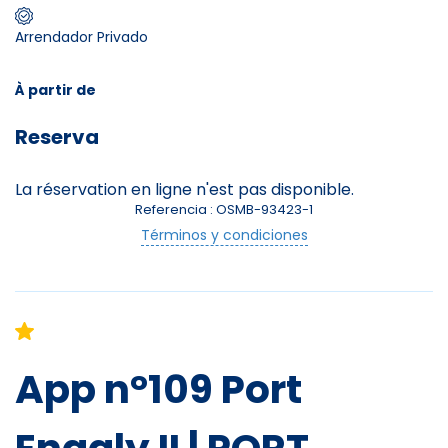
Arrendador Privado
Skieurs
-
+
Adultes
À partir de
Reserva
Enfants
-
+
- de 17 ans
La réservation en ligne n'est pas disponible.
Referencia : OSMB-93423-1
-
+
Etudiants
Términos y condiciones
Avec assurance ?
?
App n°109 Port