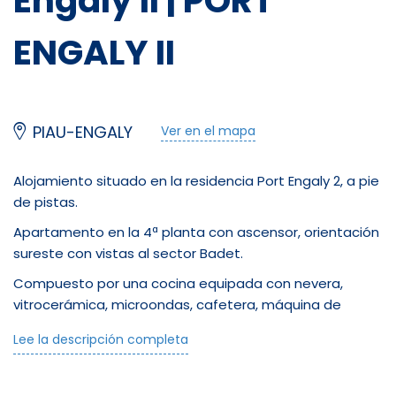
Engaly II | PORT
ENGALY II
PIAU-ENGALY
Ver en el mapa
Alojamiento situado en la residencia Port Engaly 2, a pie
de pistas.
Apartamento en la 4ª planta con ascensor, orientación
sureste con vistas al sector Badet.
Compuesto por una cocina equipada con nevera,
vitrocerámica, microondas, cafetera, máquina de
raclette (6 pers), airfrier.
Lee la descripción completa
Suelo laminado rehecho en agosto de 2019.
El piso tiene capacidad para 6 personas, pero es ideal