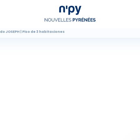
o JOSEPH | Piso de 3 habitaciones
Choisissez
votre forfait
Hébergements
Forfaits
Cours de ski
Locations de matériel