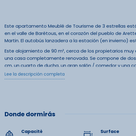
Este apartamento Meublé de Tourisme de 3 estrellas está 
en el valle de Barétous, en el corazón del pueblo de Arett
Martin. El autobús lanzadera a la estación (en invierno) e
Este alojamiento de 90 m², cerca de los propietarios muy 
una casa completamente renovada. Se compone de dos d
cm, un cuarto de ducha, un gran salón / comedor y una c
Lee la descripción completa
Durante el verano, podrá disfrutar del sol y el calor del c
estarás cerca de la animación del pueblo, así como de lo
ciclismo de montaña. En invierno, estará a medio camino e
estación de esquí de Issarbe para practicar esquí de fon
En invierno, electricidad con coste adicional. En invierno, l
Donde dormirás
sitio.
Capacité
Surface