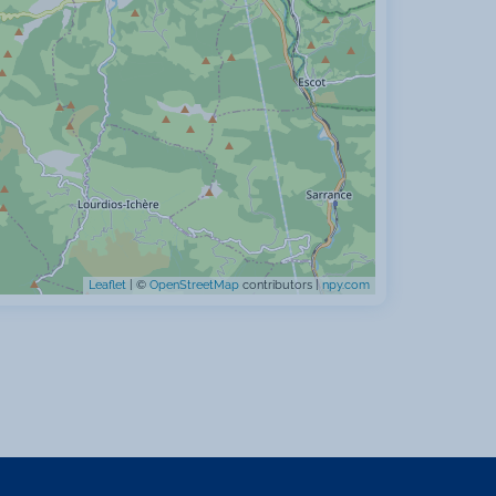
Leaflet
| ©
OpenStreetMap
contributors |
npy.com