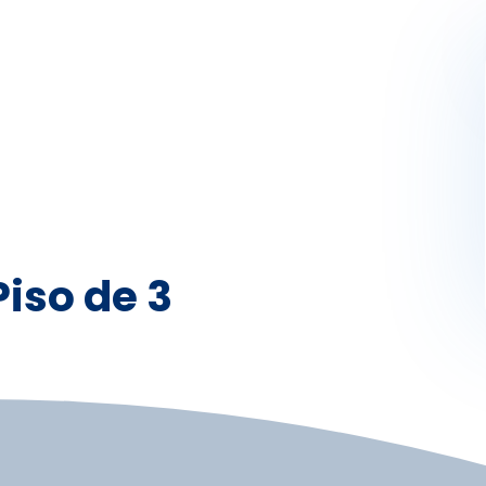
Activités
Skibus
Offres spéciales
Premier jour de ski
iso de 3