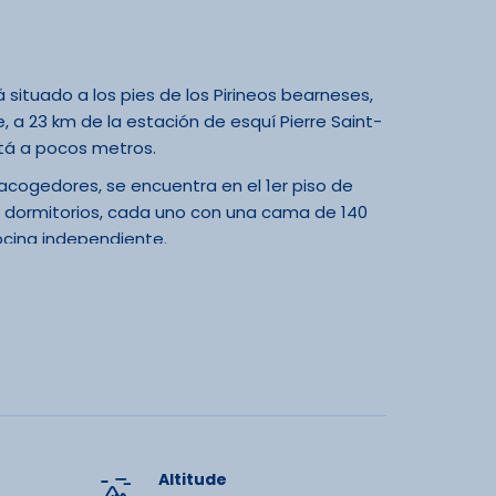
situado a los pies de los Pirineos bearneses,
e, a 23 km de la estación de esquí Pierre Saint-
stá a pocos metros.
acogedores, se encuentra en el 1er piso de
ormitorios, cada uno con una cama de 140
ocina independiente.
ampo de los alrededores. Durante el verano,
s puntos de partida de rutas de senderismo y
ntre La Pierre Saint-Martin y la encantadora
do y raquetas de nieve.
a electricidad a un costo adicional a pagar en el
Altitude