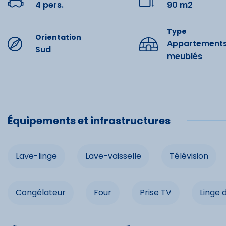
4 pers.
90 m2
Commo
Type
Orientation
Appartement
Lave-ling
Sud
meublés
Télévision
Micro-on
Four
Équipements et infrastructures
Linge de li
Lave-linge
Lave-vaisselle
Télévision
Congélateur
Four
Prise TV
Linge d