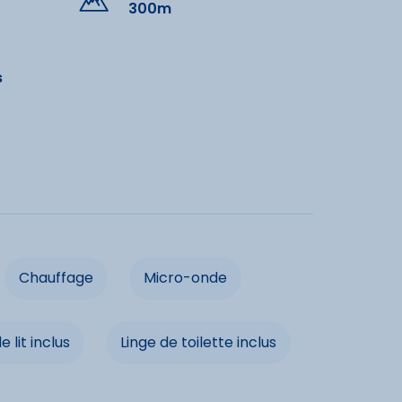
300m
dités
s
e
Lave-vaisselle
Chauffage
de
Congélateur
Prise TV
t inclus
Linge de toilette inclus
Chauffage
Micro-onde
e lit inclus
Linge de toilette inclus