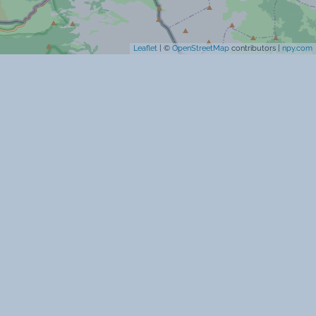
Cartes bancaires acceptées
Leaflet
| ©
OpenStreetMap
contributors |
npy.com