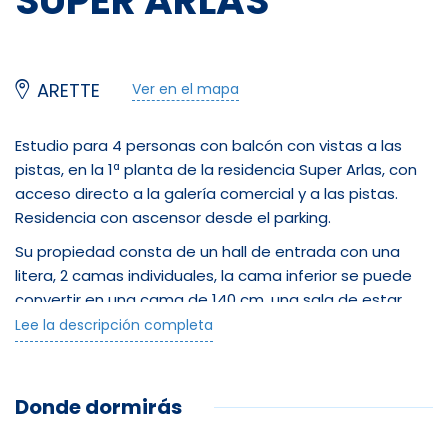
SUPER ARLAS
ARETTE
Ver en el mapa
Estudio para 4 personas con balcón con vistas a las
pistas, en la 1ª planta de la residencia Super Arlas, con
acceso directo a la galería comercial y a las pistas.
Residencia con ascensor desde el parking.
Su propiedad consta de un hall de entrada con una
litera, 2 camas individuales, la cama inferior se puede
convertir en una cama de 140 cm, una sala de estar
con cocina americana equipada y comedor, un sofá
Lee la descripción completa
con cama doble plegable de 160 cm y un baño con WC.
A su disposición: Microondas / Grill, Mini Horno, Wifi y TV
Donde dormirás
de pantalla ancha 4K, guardaesquís en la planta baja.
Parking gratuito al pie de la residencia.