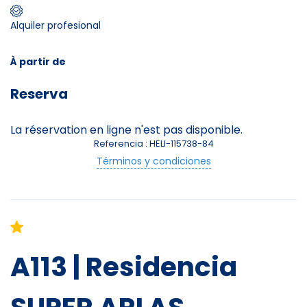
Alquiler profesional
Skieurs
-
+
Adultes
À partir de
Reserva
Enfants
-
+
- de 17 ans
La réservation en ligne n'est pas disponible.
Referencia : HELI-115738-84
-
+
Etudiants
Términos y condiciones
Avec assurance ?
?
A113 | Residencia