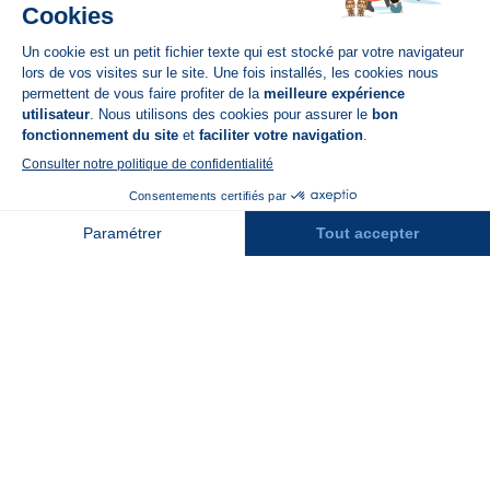
Disponible sur
App Store
A propos de N'PY
FAQ
Recrutement
Contact
Assurances
Espace Presse
Espace entreprises
Rejoindre la place de marché
Stations des Pyrénées
Peyragudes
Piau Engaly