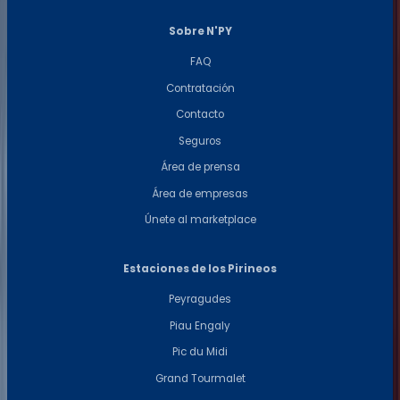
Sobre N'PY
FAQ
Contratación
Contacto
Seguros
Área de prensa
Área de empresas
Únete al marketplace
Estaciones de los Pirineos
Peyragudes
Piau Engaly
Pic du Midi
Grand Tourmalet