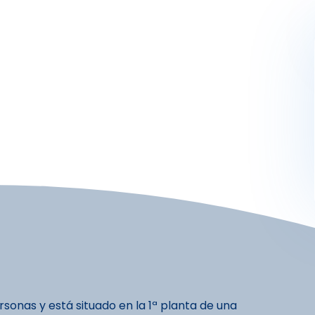
Activités
Skibus
Offres spéciales
Premier jour de ski
onas y está situado en la 1ª planta de una