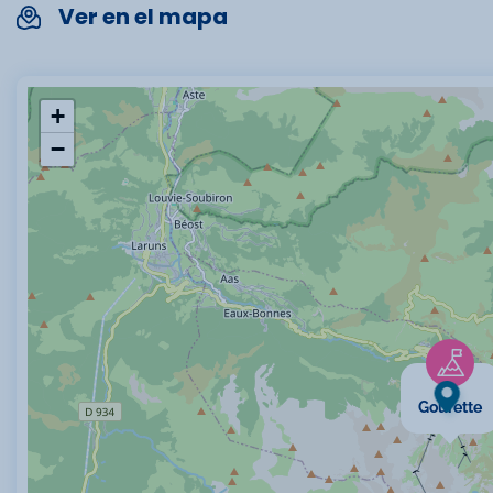
Ver en el mapa
+
−
Gourette