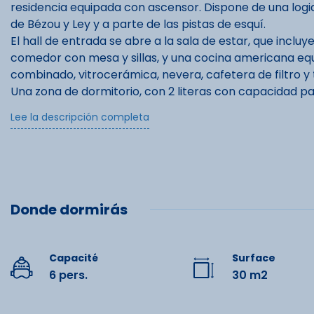
residencia equipada con ascensor. Dispone de una logia 
de Bézou y Ley y a parte de las pistas de esquí.
El hall de entrada se abre a la sala de estar, que incl
comedor con mesa y sillas, y una cocina americana equ
combinado, vitrocerámica, nevera, cafetera de filtro y 
Una zona de dormitorio, con 2 literas con capacidad pa
estar. Al lado, el cuarto de baño tiene una bañera. Ha
Lee la descripción completa
Bolsa de esquí en la planta baja.
No se admiten animales.
No accesible para PMR.
Tasa turística: tarifa vigente/noche/persona a partir d
Donde dormirás
Posibilidad de limpieza de fin de alquiler a partir de 80 e
Fianza de decisión de 260 euros.
Équipe
Capacité
Surface
Bienvenido al corazón de los Pirineos:
6 pers.
30 m2
Lit double
Pistas con vertiginosos desniveles, vistas panorámica
invierno, ¡la montaña y la naturaleza le darán escalofr