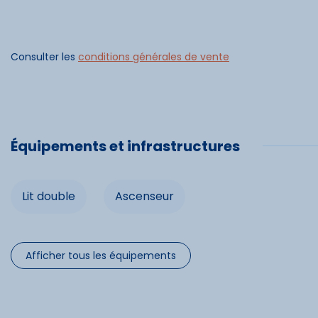
Enclavada en el corazón del circo de Gourette, en el va
panorama excepcional a más de 2450 m de altitud. En f
Commo
pistas adaptadas a todos los niveles, con más de 1.100 
Consulter les
conditions générales de vente
Ascenseu
Spécifi
Équipements et infrastructures
Chèques 
Lit double
Ascenseur
Cartes b
Afficher tous les équipements