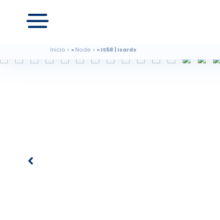
Inicio
Node
IS58 | Isards