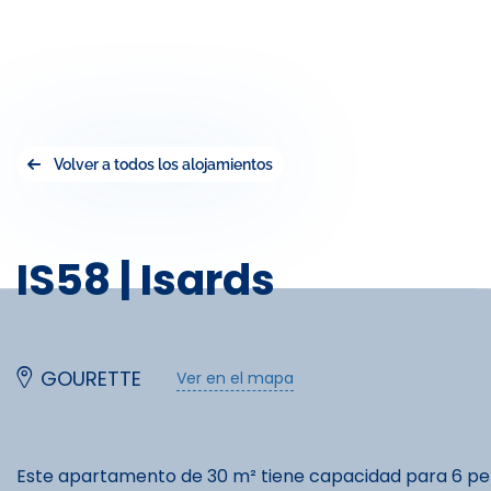
Volver a todos los alojamientos
IS58 | Isards
GOURETTE
Ver en el mapa
Este apartamento de 30 m² tiene capacidad para 6 pers