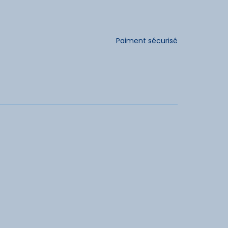
lle de Ossau, la estación de esquí ofrece un
amilia o entre amigos, disfrutarás de 40
dités
metros de desnivel.
Paiment sécurisé
r
cités
vacances acceptés
Animaux interdits
ancaires acceptées