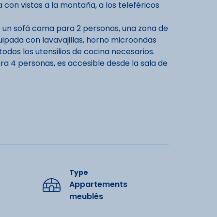
con vistas a la montaña, a los teleféricos
uye un sofá cama para 2 personas, una zona de
ipada con lavavajillas, horno microondas
todos los utensilios de cocina necesarios.
ra 4 personas, es accesible desde la sala de
y un WC separado.
e 18 años.
uros.
ments
Type
Appartements
meublés
s espectaculares, tanto en verano como en
íos en Gourette!