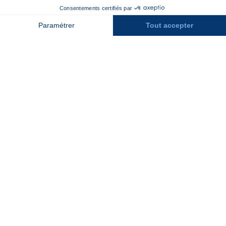
Contact
Assurances
Espace Presse
Espace entreprises
Rejoindre la place de marché
Stations des Pyrénées
Peyragudes
Piau Engaly
Pic du Midi
Grand Tourmalet
Luz Ardiden
Cauterets
Gourette