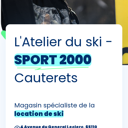
Skieurs
-
+
Adultes
L'Atelier du ski -
Enfants
-
+
- de 17 ans
SPORT 2000
-
+
Etudiants
Cauterets
Avec assurance ?
?
Magasin spécialiste de la
location de ski
4 Avenue du General Leclerc, 65110