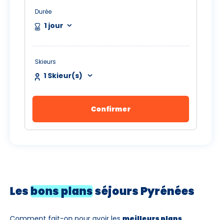
Durée
1 jour
Skieurs
1
Skieur(s)
Confirmer
Les
bons plans
séjours Pyrénées
Comment fait-on pour avoir les
meilleurs plans