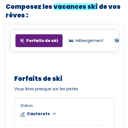
Composez les
vacances ski
de vos
rêves :
Forfaits de ski
Hébergement
Cou
Forfaits de ski
Vous êtes presque sur les pistes
Station
Cauterets