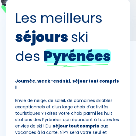
Les meilleurs
Skieurs
-
+
Adultes
séjours
ski
Enfants
-
+
- de 17 ans
des
Pyrénées
-
+
Etudiants
Journée, week-end ski, séjour tout compris
Avec assurance ?
!
?
Envie de neige, de soleil, de domaines skiables
exceptionnels et d'un large choix d'activités
touristiques ? Faites votre choix parmi les huit
stations des Pyrénées qui répondent à toutes les
envies de ski ! Du
séjour tout compris
aux
vacances à la carte, N'PY sera votre seul et