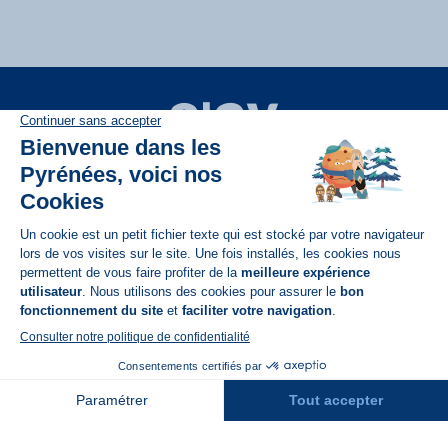
Disponible sur
App Store
A propos de N'PY
FAQ
Recrutement
Contact
Assurances
Espace Presse