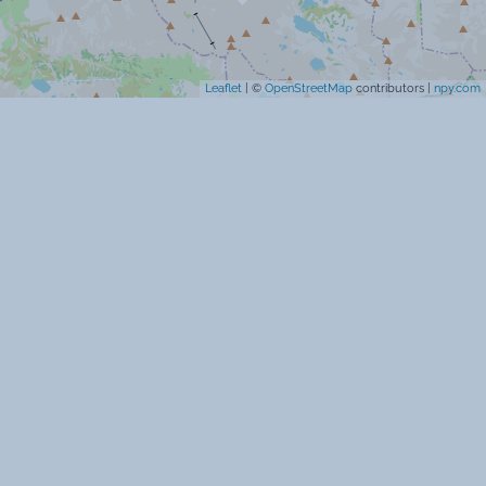
Leaflet
| ©
OpenStreetMap
contributors |
npy.com