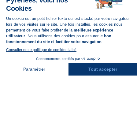
Disponible sur
App Store
A propos de N'PY
FAQ
Recrutement
Contact
Assurances
Espace Presse
Espace entreprises
Rejoindre la place de marché
Stations des Pyrénées
Peyragudes
Piau Engaly