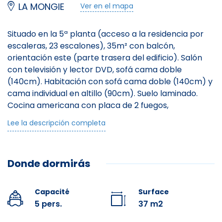
LA MONGIE
Ver en el mapa
Situado en la 5ª planta (acceso a la residencia por
escaleras, 23 escalones), 35m² con balcón,
orientación este (parte trasera del edificio). Salón
con televisión y lector DVD, sofá cama doble
(140cm). Habitación con sofá cama doble (140cm) y
cama individual en altillo (90cm). Suelo laminado.
Cocina americana con placa de 2 fuegos,
microondas multifunción, frigorífico de 110 litros,
Lee la descripción completa
lavavajillas, tostadora, hervidor de agua, cafetera de
filtro y máquina de raclette. Cuarto de baño: bañera
y lavabo. Aseo separado. Piso para no fumadores.
Donde dormirás
Guardaesquís en la planta baja
Pequeño complejo de 85 pisos con ascensor, situado
a 1800 m de altitud, en el centro de la estación, a 80
Capacité
Surface
m del inicio del dominio esquiable del Grand
5 pers.
37 m2
Tourmalet, el más grande de los Pirineos franceses