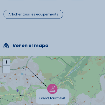
Parking
Afficher tous les équipements
Commodités
Ascenseur
Ver en el mapa
Spécificités
+
−
Chèques vacances acceptés
Animaux interdits
Cartes bancaires acceptées
Grand Tourmalet