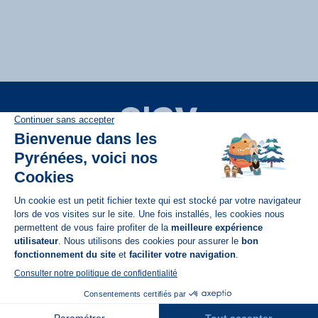
Disponible sur
App Store
A propos de N'PY
FAQ
Recrutement
Contact
Assurances