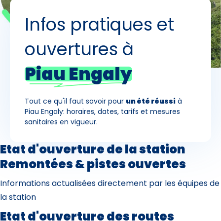
Infos pratiques et
Skieurs
-
+
ouvertures à
Adultes
Piau Engaly
Enfants
-
+
- de 17 ans
Tout ce qu'il faut savoir pour
un été réussi
à
-
+
Etudiants
Piau Engaly: horaires, dates, tarifs et mesures
sanitaires en vigueur.
Avec assurance ?
Etat d'ouverture de la station
?
Remontées & pistes ouvertes
Informations actualisées directement par les équipes de
la station
Etat d'ouverture des routes