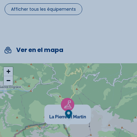
Afficher tous les équipements
Commodités
Télévision
Micro-onde
Ver en el mapa
Four
Ascenseur
+
−
Spécificités
Chèques vacances acceptés
La Pierre St Martin
Animaux interdits