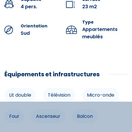
le louer.
4 pers.
23 m2
Prestations optionnelles à réserver avant votre arrivée :
Type
Orientation
Draps : 10 € par lit.
Appartements
Sud
Kit Accueil (éponge, papier toilette, nettoyant
meublés
ménager, sac poubelle) : 3 €.
Serviettes : 9 € par personne.
Ménage Fin de séjour : 54 €.
Équipements
Équipements et infrastructures
Lit double
Lit double
Télévision
Micro-onde
Infrastructures
Four
Ascenseur
Balcon
Balcon