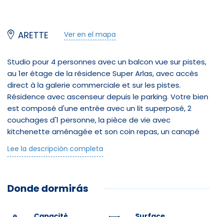
ARETTE
Ver en el mapa
Studio pour 4 personnes avec un balcon vue sur pistes,
au 1er étage de la résidence Super Arlas, avec accès
direct à la galerie commerciale et sur les pistes.
Résidence avec ascenseur depuis le parking. Votre bien
est composé d'une entrée avec un lit superposé, 2
couchages d'1 personne, la pièce de vie avec
kitchenette aménagée et son coin repas, un canapé
BZ de 2 places, et une salle d'eau avec WC.
Lee la descripción completa
À votre disposition : Micro-Ondes/Grill, Mini Four,
téléviseur, casier à skis au RDC.
Donde dormirás
Parkings gratuits au pied de la résidence.
Le logement est loué sans le linge de lit et les
serviettes de bain, merci de prévoir le nécessaire ou de
Capacité
Surface