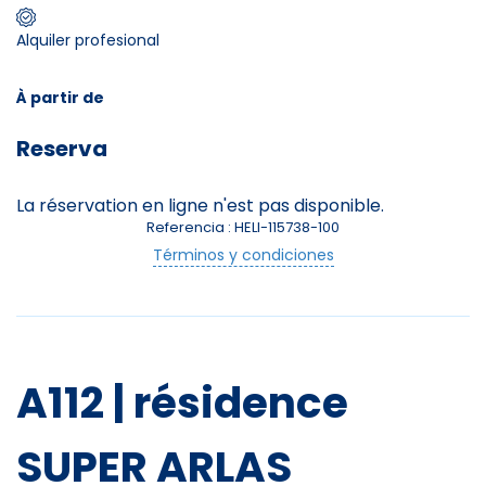
Alquiler profesional
Skieurs
-
+
Adultes
À partir de
Reserva
Enfants
-
+
- de 17 ans
La réservation en ligne n'est pas disponible.
Referencia : HELI-115738-100
-
+
Etudiants
Términos y condiciones
Avec assurance ?
?
A112 | résidence
SUPER ARLAS