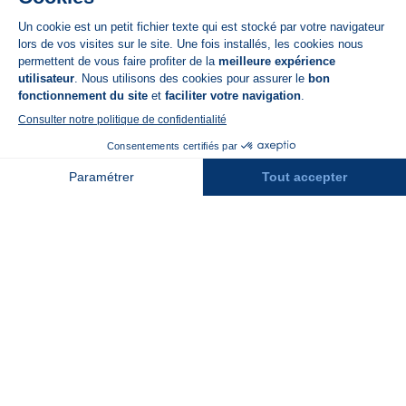
App Store
A propos de N'PY
FAQ
Recrutement
Contact
Assurances
Espace Presse
Espace entreprises
Rejoindre la place de marché
Stations des Pyrénées
Peyragudes
Piau Engaly
Pic du Midi